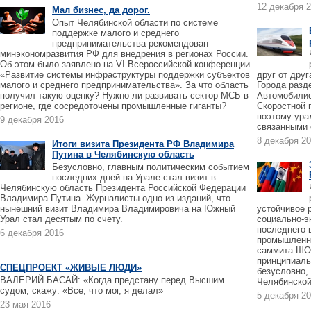
12 декабря 
Мал бизнес, да дорог.
Опыт Челябинской области по системе
поддержке малого и среднего
предпринимательства рекомендован
минэкономразвития РФ для внедрения в регионах России.
Об этом было заявлено на VI Всероссийской конференции
«Развитие системы инфраструктуры поддержки субъектов
друг от дру
малого и среднего предпринимательства». За что область
Города разд
получил такую оценку? Нужно ли развивать сектор МСБ в
Автомобилис
регионе, где сосредоточены промышленные гиганты?
Скоростной 
поэтому ура
9 декабря 2016
связанными 
8 декабря 2
Итоги визита Президента РФ Владимира
Путина в Челябинскую область
Безусловно, главным политическим событием
последних дней на Урале стал визит в
Челябинскую область Президента Российской Федерации
Владимира Путина. Журналисты одно из изданий, что
нынешний визит Владимира Владимировича на Южный
устойчивое 
Урал стал десятым по счету.
социально-э
последнего 
6 декабря 2016
промышленны
саммита ШОС
принципиаль
СПЕЦПРОЕКТ «ЖИВЫЕ ЛЮДИ»
безусловно,
ВАЛЕРИЙ БАСАЙ: «Когда предстану перед Высшим
Челябинской
судом, скажу: «Все, что мог, я делал»
5 декабря 2
23 мая 2016