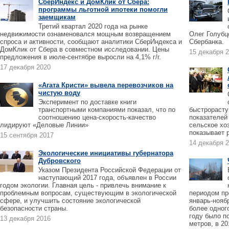
СберИндекс и ДомКлик от Сбера:
программы льготной ипотеки помогли
заемщикам
Третий квартал 2020 года на рынке
недвижимости ознаменовался мощным возвращением
Олег Голубц
спроса и активности, сообщают аналитики СберИндекса и
Сбербанка.
ДомКлик от Сбера в совместном исследовании. Цены
15 декабря 
предложения в июле-сентябре выросли на 4,1% г/г.
17 декабря 2020
«Агата Кристи» вывела перевозчиков на
чистую воду
Эксперимент по доставке книги
транспортными компаниями показал, что по
быстрорасту
соотношению цена-скорость-качество
показателей
лидируют «Деловые Линии»
сельское хо
показывает р
15 сентября 2017
14 декабря 
Экологические инициативы губернатора
Дубровского
Указом Президента Российской Федерации от
наступающий 2017 года, объявлен в России
годом экологии. Главная цель - привлечь внимание к
проблемным вопросам, существующим в экологической
периодом пр
сфере, и улучшить состояние экологической
январь-нояб
безопасности страны.
более одног
году было п
13 декабря 2016
метров, в 20