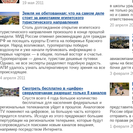
19 мая 2011
в школы ура
не только р
Земля не обетованная: что на самом деле
но и самих 
стоит за ажиотажем египетского
ответственн
туристического направления
20 апреля 2
Столь долгожданное открытие египетского
туристического направления произошло в конце прошлой
недели. МИД России отменил рекомендацию для граждан
РФ не посещать курорты Египта на побережье Красного
моря. Народ возликовал, туроператоры победно
вздохнули и уже начали публиковать информацию о
первых чартерах — в общем, полный восторг и счастье.
Туроператорам — деньги, туристам дешевые путевки.
авиакомпани
Однако, не все эксперты разделяют подобную радость.
цены на без
АПИ удалось узнать альтернативную точку зрения на все
бочке дегтя
происходящее.
3 февраля 2
4 апреля 2011
Смотреть бесплатно в «цифре»
свердловчанам разрешат только 8 каналов
Спустя всего 4 года большое количество
бесплатных для населения федеральных и
региональных телеканалов уйдет в прошлое. Аналоговое
представите
TV поменяют на цифровое, за большую часть которого
России обра
придется платить. Исходя из этого предрекают большие
отправить в
пертурбации на региональном телерынке, которые будут
по правам р
сопровождаться поисками новым каналов вещания,
1 февраля 2
например посредством Интернета.