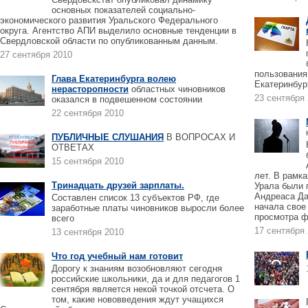
основных показателей социально-
экономического развития Уральского Федерального
округа. Агентство АПИ выделило основные тенденции в
Свердловской области по опубликованным данным.
27 сентября 2010
пользования
Глава Екатеринбурга волею
Екатеринбур
нерасторопности
областных чиновников
23 сентября
оказался в подвешенном состоянии
22 сентября 2010
ПУБЛИЧНЫЕ СЛУШАНИЯ
В ВОПРОСАХ И
ОТВЕТАХ
15 сентября 2010
лет. В рамк
Тринадцать друзей зарплаты.
Урала были 
Андреаса Да
Составлен список 13 субъектов РФ, где
начала свое
заработные платы чиновников выросли более
просмотра ф
всего
17 сентября
13 сентября 2010
Что год учебный нам готовит
Дорогу к знаниям возобновляют сегодня
российские школьники, да и для педагогов 1
сентября является некой точкой отсчета. О
том, какие нововведения ждут учащихся