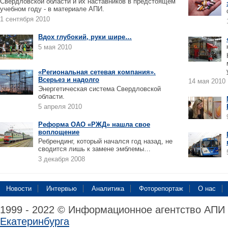
Свердловской области и их наставников в предстоящем
учебном году - в материале АПИ.
1 сентября 2010
Вдох глубокий, руки шире…
5 мая 2010
«Региональная сетевая компания».
Всерьез и надолго
14 мая 2010
Энергетическая система Свердловской
области.
5 апреля 2010
Реформа ОАО «РЖД» нашла свое
воплощение
Ребрендинг, который начался год назад, не
сводится лишь к замене эмблемы…
3 декабря 2008
Новости
Интервью
Аналитика
Фоторепортаж
О нас
1999 - 2022 © Информационное агентство АПИ
Екатеринбурга