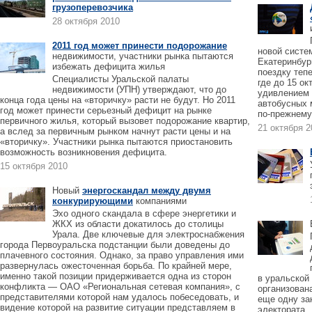
грузоперевозчика
28 октября 2010
2011 год может принести подорожание
новой систе
недвижимости, участники рынка пытаются
Екатеринбург
избежать дефицита жилья
поездку теп
Специалисты Уральской палаты
где до 15 о
недвижимости (УПН) утверждают, что до
удивлением 
конца года цены на «вторичку» расти не будут. Но 2011
автобусных 
год может принести серьезный дефицит на рынке
по-прежнему
первичного жилья, который вызовет подорожание квартир,
21 октября 2
а вслед за первичным рынком начнут расти цены и на
«вторичку». Участники рынка пытаются приостановить
возможность возникновения дефицита.
15 октября 2010
Новый
энергоскандал между двумя
конкурирующими
компаниями
Эхо одного скандала в сфере энергетики и
ЖКХ из области докатилось до столицы
Урала. Две ключевые для электроснабжения
города Первоуральска подстанции были доведены до
плачевного состояния. Однако, за право управления ими
развернулась ожесточенная борьба. По крайней мере,
именно такой позиции придерживается одна из сторон
в уральской
конфликта — ОАО «Региональная сетевая компания», с
организован
представителями которой нам удалось побеседовать, и
еще одну за
видение которой на развитие ситуации представляем в
электората.