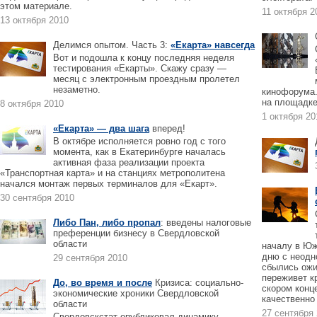
этом материале.
11 октября 2
13 октября 2010
Делимся опытом. Часть 3:
«Екарта» навсегда
Вот и подошла к концу последняя неделя
тестирования «Екарты». Скажу сразу —
месяц с электронным проездным пролетел
незаметно.
кинофорума.
на площадке
8 октября 2010
1 октября 20
«Екарта» — два шага
вперед!
В октябре исполняется ровно год с того
момента, как в Екатеринбурге началась
активная фаза реализации проекта
«Транспортная карта» и на станциях метрополитена
начался монтаж первых терминалов для «Екарт».
30 сентября 2010
Либо Пан, либо пропал
: введены налоговые
преференции бизнесу в Свердловской
области
началу в Юж
дню с неодн
29 сентября 2010
сбылись ожи
переживет кр
До, во время и после
Кризиса: социально-
скором конц
экономические хроники Свердловской
качественно
области
27 сентября
Свердовскстат опубликовал динамику