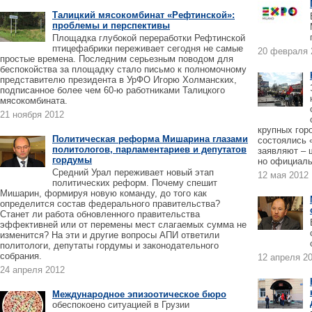
Талицкий мясокомбинат «Рефтинской»:
проблемы и перспективы
Площадка глубокой переработки Рефтинской
птицефабрики переживает сегодня не самые
20 февраля 
простые времена. Последним серьезным поводом для
беспокойства за площадку стало письмо к полномочному
представителю президента в УрФО Игорю Холманских,
подписанное более чем 60-ю работниками Талицкого
мясокомбината.
21 ноября 2012
крупных горо
Политическая реформа Мишарина глазами
состоялись 
политологов, парламентариев и депутатов
заявляют – 
гордумы
но официаль
Средний Урал переживает новый этап
12 мая 2012
политических реформ. Почему спешит
Мишарин, формируя новую команду, до того как
определится состав федерального правительства?
Станет ли работа обновленного правительства
эффективней или от перемены мест слагаемых сумма не
изменится? На эти и другие вопросы АПИ ответили
политологи, депутаты гордумы и законодательного
собрания.
12 апреля 2
24 апреля 2012
Международное эпизоотическое бюро
обеспокоено ситуацией в Грузии