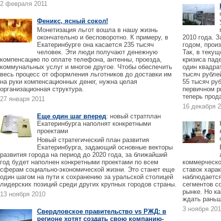
2 февраля 2011
Феникс, ясный сокол!
Монетизация льгот вошла в нашу жизнь
окончательно и бесповоротно. К примеру, в
2010 года. З
Екатеринбурге она касается 235 тысяч
годом, прои
человек. Эти люди получают денежную
Так, в текущ
компенсацию по оплате телефона, антенны, проезда,
кризиса пад
коммунальных услуг и многое другое. Чтобы обеспечить
один квадра
весь процесс от оформления льготников до доставки им
тысяч рубле
на руки компенсационных денег, нужна целая
55 тысяч ру
организационная структура.
первичном р
теперь прода
27 января 2011
16 декабря 
Еще один шаг вперед
: новый стратплан
Екатеринбурга наполнят конкретными
проектами
Новый стратегический план развития
Екатеринбурга, задающий основные векторы
развития города на период до 2020 года, за ближайший
год будет наполнен конкретными проектами по всем
коммерческо
сферам социально-экономической жизни. Это станет еще
ставок хара
один шагом на пути к сохранению за уральской столицей
наблюдается
лидерских позиций среди других крупных городов страны.
сегментов с
рынке. Но ка
13 ноября 2010
ждать раньш
3 ноября 20
Свердловское правительство vs РЖД: в
регионе хотят создать свою компанию-