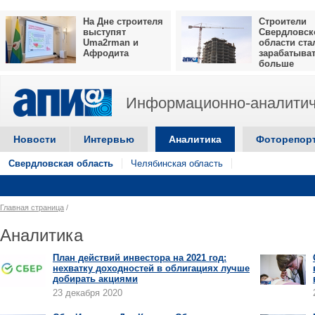
На Дне строителя
Строители
выступят
Свердловск
Uma2rman и
области ста
Афродита
зарабатыва
больше
Информационно-аналитич
Новости
Интервью
Аналитика
Фоторепор
Свердловская область
Челябинская область
Главная страница
/
Аналитика
План действий инвестора на 2021 год:
нехватку доходностей в облигациях лучше
добирать акциями
23 декабря 2020