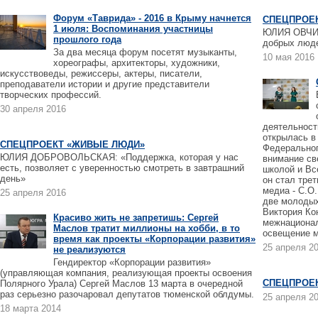
Форум «Таврида» - 2016 в Крыму начнется
СПЕЦПРОЕ
1 июля: Воспоминания участницы
ЮЛИЯ ОВЧИН
прошлого года
добрых люде
За два месяца форум посетят музыканты,
10 мая 2016
хореографы, архитекторы, художники,
искусствоведы, режиссеры, актеры, писатели,
преподаватели истории и другие представители
творческих профессий.
30 апреля 2016
деятельност
открылась в
СПЕЦПРОЕКТ «ЖИВЫЕ ЛЮДИ»
Федеральног
ЮЛИЯ ДОБРОВОЛЬСКАЯ: «Поддержка, которая у нас
внимание св
есть, позволяет с уверенностью смотреть в завтрашний
школой и Вс
день»
он стал тре
медиа - С.О.
25 апреля 2016
две молодых
Виктория Ко
Красиво жить не запретишь: Сергей
межнационал
Маслов тратит миллионы на хобби, в то
освещение м
время как проекты «Корпорации развития»
25 апреля 2
не реализуются
Гендиректор «Корпорации развития»
(управляющая компания, реализующая проекты освоения
СПЕЦПРОЕ
Полярного Урала) Сергей Маслов 13 марта в очередной
раз серьезно разочаровал депутатов тюменской облдумы.
25 апреля 2
18 марта 2014