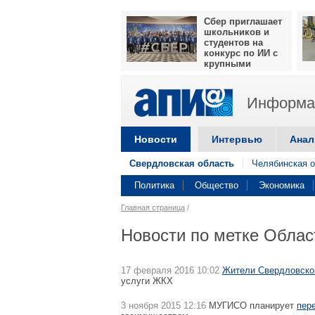
Сбер приглашает
школьников и
студентов на
конкурс по ИИ с
крупными
призами
Информац
Новости
Интервью
Анал
Свердловская область
Челябинская о
Политика
Общество
Экономика
Главная страница
/
Новости по метке Обла
17 февраля 2016 10:02
Жители Свердловской
услуги ЖКХ
3 ноября 2015 12:16
МУГИСО планирует
пер