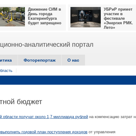
Движение СИМ в
УБРиР примет
День города
участие в
Екатеринбурга
фестивале
будет запрещено
«Энергия РМК.
Лето»
ионно-аналитический портал
итика
Фоторепортаж
О нас
бласть
стной бюджет
 области получат около 1,7 миллиарда рублей
на компенсацию затрат н
евыполнить годовой план поступления доходов
от управления