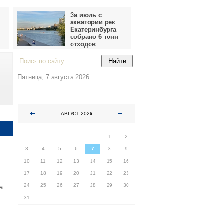
За июль с
акватории рек
Екатеринбурга
собрано 6 тонн
отходов
Пятница, 7 августа 2026
АВГУСТ 2026
ПН
ВТ
СР
ЧТ
ПТ
СБ
ВС
1
2
3
4
5
6
7
8
9
10
11
12
13
14
15
16
17
18
19
20
21
22
23
24
25
26
27
28
29
30
а
31