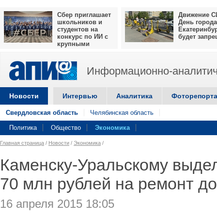
Сбер приглашает
Движение С
школьников и
День города
студентов на
Екатеринбу
конкурс по ИИ с
будет запр
крупными
призами
Информационно-аналитич
Новости
Интервью
Аналитика
Фоторепорт
Свердловская область
Челябинская область
Политика
Общество
Экономика
Главная страница
/
Новости
/
Экономика
/
Каменску-Уральскому выде
70 млн рублей на ремонт до
16 апреля 2015 18:05