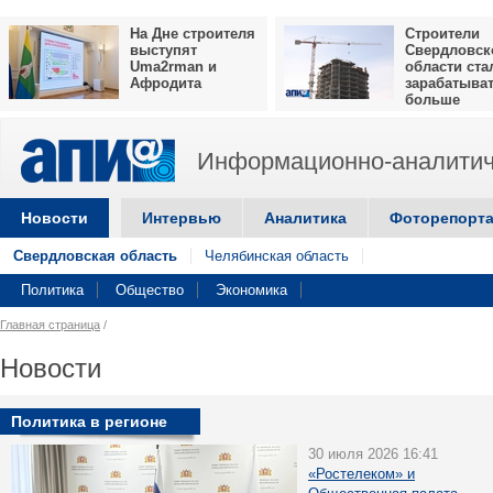
На Дне строителя
Строители
выступят
Свердловск
Uma2rman и
области ста
Афродита
зарабатыва
больше
Информационно-аналитич
Новости
Интервью
Аналитика
Фоторепорт
Свердловская область
Челябинская область
Политика
Общество
Экономика
Главная страница
/
Новости
Политика в регионе
30 июля 2026 16:41
«Ростелеком» и