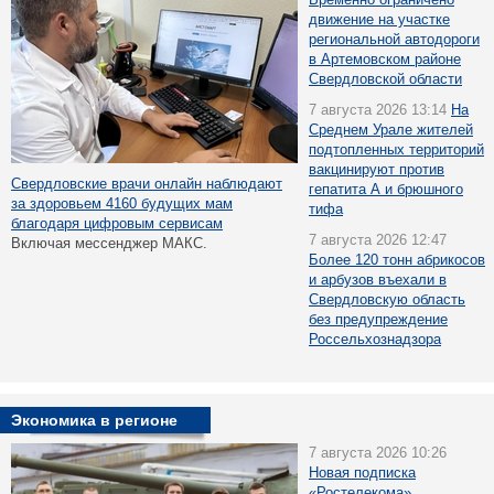
движение на участке
региональной автодороги
в Артемовском районе
Свердловской области
7 августа 2026 13:14
На
Среднем Урале жителей
подтопленных территорий
вакцинируют против
Свердловские врачи онлайн наблюдают
гепатита А и брюшного
за здоровьем 4160 будущих мам
тифа
благодаря цифровым сервисам
7 августа 2026 12:47
Включая мессенджер МАКС.
Более 120 тонн абрикосов
и арбузов въехали в
Свердловскую область
без предупреждение
Россельхознадзора
Экономика в регионе
7 августа 2026 10:26
Новая подписка
«Ростелекома»