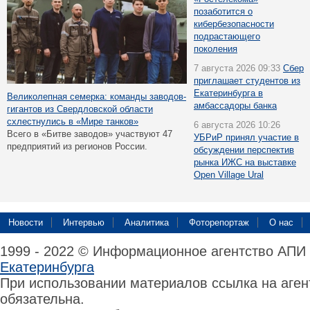
позаботится о
кибербезопасности
подрастающего
поколения
7 августа 2026 09:33
Сбер
приглашает студентов из
Екатеринбурга в
Великолепная семерка: команды заводов-
амбассадоры банка
гигантов из Свердловской области
схлестнулись в «Мире танков»
6 августа 2026 10:26
Всего в «Битве заводов» участвуют 47
УБРиР принял участие в
предприятий из регионов России.
обсуждении перспектив
рынка ИЖС на выставке
Open Village Ural
Новости
Интервью
Аналитика
Фоторепортаж
О нас
1999 - 2022 © Информационное агентство АПИ
Екатеринбурга
При использовании материалов ссылка на аге
обязательна.