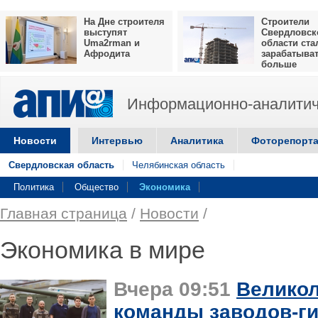
На Дне строителя
Строители
выступят
Свердловск
Uma2rman и
области ста
Афродита
зарабатыва
больше
Информационно-аналитич
Новости
Интервью
Аналитика
Фоторепорт
Свердловская область
Челябинская область
Политика
Общество
Экономика
Главная страница
/
Новости
/
Экономика в мире
Вчера 09:51
Великол
команды заводов-ги