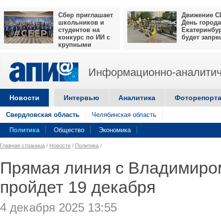
Сбер приглашает
Движение С
школьников и
День города
студентов на
Екатеринбу
конкурс по ИИ с
будет запр
крупными
призами
Информационно-аналитич
Новости
Интервью
Аналитика
Фоторепорт
Свердловская область
Челябинская область
Политика
Общество
Экономика
Главная страница
/
Новости
/
Политика
/
Прямая линия с Владимиро
пройдет 19 декабря
4 декабря 2025 13:55