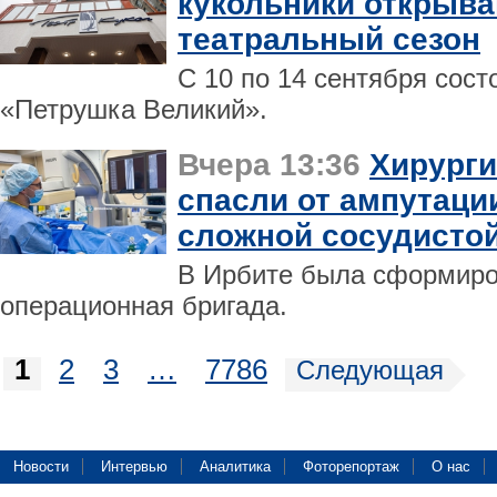
кукольники открыва
театральный сезон
С 10 по 14 сентября сос
«Петрушка Великий».
Вчера 13:36
Хирурги
спасли от ампутаци
сложной сосудистой
В Ирбите была сформиро
операционная бригада.
1
2
3
…
7786
Следующая
Новости
Интервью
Аналитика
Фоторепортаж
О нас