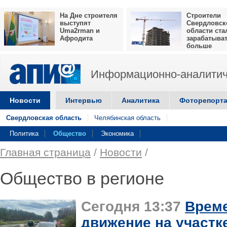
На Дне строителя
Строители
выступят
Свердловск
Uma2rman и
области ста
Афродита
зарабатыва
больше
Информационно-аналитич
Новости
Интервью
Аналитика
Фоторепорт
Свердловская область
Челябинская область
Политика
Общество
Экономика
Главная страница
/
Новости
/
Общество в регионе
Сегодня 13:37
Време
движение на участк