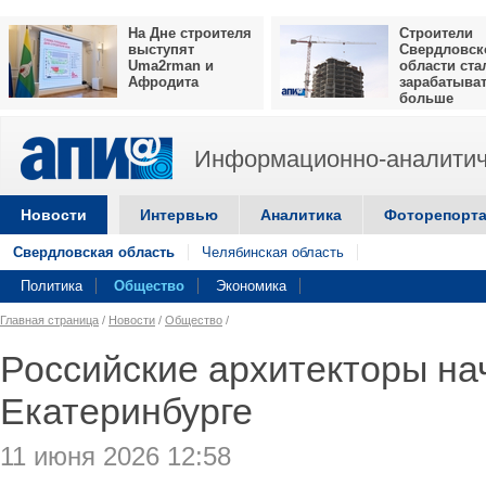
На Дне строителя
Строители
выступят
Свердловск
Uma2rman и
области ста
Афродита
зарабатыва
больше
Информационно-аналитич
Новости
Интервью
Аналитика
Фоторепорт
Свердловская область
Челябинская область
Политика
Общество
Экономика
Главная страница
/
Новости
/
Общество
/
Российские архитекторы на
Екатеринбурге
11 июня 2026 12:58