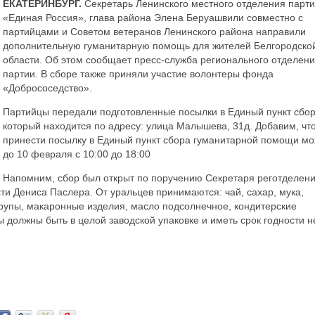
ЕКАТЕРИНБУРГ.
Секретарь Ленинского местного отделения парт
«Единая Россия», глава района Элена Беруашвили совместно с
партийцами и Советом ветеранов Ленинского района направили
дополнительную гуманитарную помощь для жителей Белгородско
области. Об этом сообщает пресс-служба регионального отделен
партии. В сборе также приняли участие волонтеры фонда
«Добрососедство».
Партийцы передали подготовленные посылки в Единый пункт сбор
который находится по адресу: улица Малышева, 31д. Добавим, чт
принести посылку в Единый пункт сбора гуманитарной помощи м
до 10 февраля с 10:00 до 18:00
Напомним, сбор был открыт по поручению Секретаря реготделен
ти Дениса Паслера. От уральцев принимаются: чай, сахар, мука,
крупы, макаронные изделия, масло подсолнечное, кондитерские
ы должны быть в целой заводской упаковке и иметь срок годности н