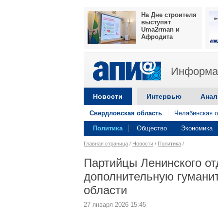
На Дне строителя
выступят
Uma2rman и
Афродита
Информац
Новости
Интервью
Анал
Свердловская область
Челябинская о
Политика
Общество
Экономика
Главная страница
/
Новости
/
Политика
/
Партийцы Ленинского от
дополнительную гумани
области
27 января 2026 15:45