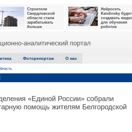
Строители
Нейросеть
Свердловской
Kandinsky будет
области стали
создавать виде
зарабатывать
для обучения
больше
роботов
ионно-аналитический портал
итика
Фоторепортаж
О нас
бласть
деления «Единой России» собрали
тарную помощь жителям Белгородской