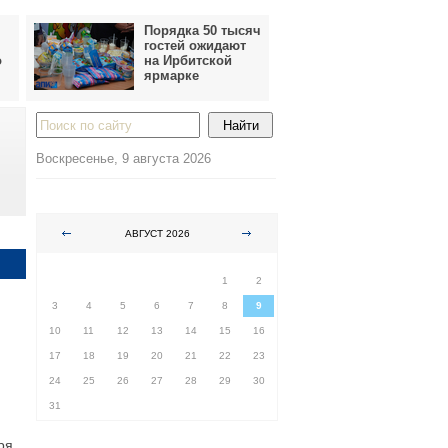
Порядка 50 тысяч
гостей ожидают
о
на Ирбитской
ярмарке
Воскресенье, 9 августа 2026
АВГУСТ 2026
ПН
ВТ
СР
ЧТ
ПТ
СБ
ВС
1
2
3
4
5
6
7
8
9
10
11
12
13
14
15
16
17
18
19
20
21
22
23
24
25
26
27
28
29
30
31
ря.