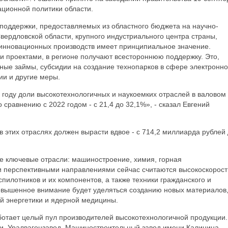
ционной политики области.
 поддержки, предоставляемых из областного бюджета на научно-
Свердловской области, крупного индустриального центра страны,
 инновационных производств имеет принципиальное значение.
и проектами, в регионе получают всестороннюю поддержку. Это,
ные займы, субсидии на создание технопарков в сфере электронн
и и другие меры.
 году доли высокотехнологичных и наукоемких отраслей в валовом
 сравнению с 2022 годом - с 21,4 до 32,1%», - сказал Евгений
в этих отраслях должен вырасти вдвое - с 714,2 миллиарда рублей
е ключевые отрасли: машиностроение, химия, горная
 перспективными направлениями сейчас считаются высокоскорос
пилотников и их компонентов, а также техники гражданского и
повышенное внимание будет уделяться созданию новых материалов
й энергетики и ядерной медицины.
ботает целый пул производителей высокотехнологичной продукции.
ии, Уралвагонзавод, Машиностроительный завод имени Калинина,