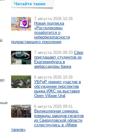
Читайте также
7 августа 2026 10:26
Новая подписка
«Ростелекома»
позаботится о
кибербезопасности
ой
подрастающего поколения
7 августа 2026 09:33
Сбер
приглашает студентов из
Екатеринбурга в
амбассадоры банка
6 августа 2026 10:26
 до
УБРиР принял участие в
обсуждении перспектив
рынка ИЖС на выставке
Open Village Ural
тные
6 августа 2026 09:51
Великолепная семерка:
,
команды заводов-гигантов
из Свердловской области
схлестнулись в «Мире
танков»