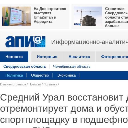
На Дне строителя
Строители
выступят
Свердловск
Uma2rman и
области ста
Афродита
зарабатыва
больше
Информационно-аналитич
Новости
Интервью
Аналитика
Фоторепорт
Свердловская область
Челябинская область
Политика
Общество
Экономика
Главная страница
/
Новости
/
Политика
/
Средний Урал восстановит 
отремонтирует дома и обус
спортплощадку в подшефно