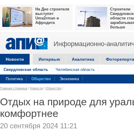
На Дне строителя
Строители
выступят
Свердловск
Uma2rman и
области ста
Афродита
зарабатыва
больше
Информационно-аналитич
Новости
Интервью
Аналитика
Фоторепорт
Свердловская область
Челябинская область
Политика
Общество
Экономика
Главная страница
/
Новости
/
Общество
/
Отдых на природе для урал
комфортнее
20 сентября 2024 11:21