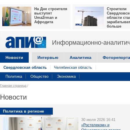
На Дне строителя
Строители
выступят
Свердловск
Uma2rman и
области ста
Афродита
зарабатыва
больше
Информационно-аналитич
Новости
Интервью
Аналитика
Фоторепорт
Свердловская область
Челябинская область
Политика
Общество
Экономика
Главная страница
/
Новости
Политика в регионе
30 июля 2026 16:41
«Ростелеком» и