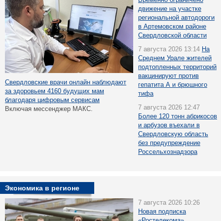
движение на участке
региональной автодороги
в Артемовском районе
Свердловской области
7 августа 2026 13:14
На
Среднем Урале жителей
подтопленных территорий
вакцинируют против
Свердловские врачи онлайн наблюдают
гепатита А и брюшного
за здоровьем 4160 будущих мам
тифа
благодаря цифровым сервисам
7 августа 2026 12:47
Включая мессенджер МАКС.
Более 120 тонн абрикосов
и арбузов въехали в
Свердловскую область
без предупреждение
Россельхознадзора
Экономика в регионе
7 августа 2026 10:26
Новая подписка
«Ростелекома»