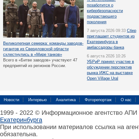
позаботится о
кибербезопасности
подрастающего
поколения
7 августа 2026 09:33
Сбер
приглашает студентов из
Екатеринбурга в
Великолепная семерка: команды заводов-
амбассадоры банка
гигантов из Свердловской области
схлестнулись в «Мире танков»
6 августа 2026 10:26
Всего в «Битве заводов» участвуют 47
УБРиР принял участие в
предприятий из регионов России.
обсуждении перспектив
рынка ИЖС на выставке
Open Village Ural
Новости
Интервью
Аналитика
Фоторепортаж
О нас
1999 - 2022 © Информационное агентство АПИ
Екатеринбурга
При использовании материалов ссылка на аге
обязательна.