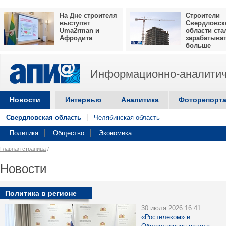
На Дне строителя
Строители
выступят
Свердловск
Uma2rman и
области ста
Афродита
зарабатыва
больше
Информационно-аналитич
Новости
Интервью
Аналитика
Фоторепорт
Свердловская область
Челябинская область
Политика
Общество
Экономика
Главная страница
/
Новости
Политика в регионе
30 июля 2026 16:41
«Ростелеком» и