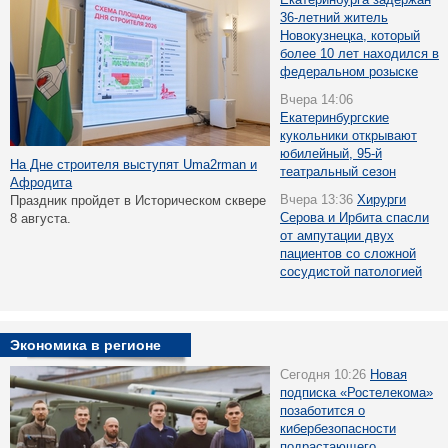
36-летний житель
Новокузнецка, который
более 10 лет находился в
федеральном розыске
Вчера 14:06
Екатеринбургские
кукольники открывают
юбилейный, 95-й
На Дне строителя выступят Uma2rman и
театральный сезон
Афродита
Вчера 13:36
Хирурги
Праздник пройдет в Историческом сквере
Серова и Ирбита спасли
8 августа.
от ампутации двух
пациентов со сложной
сосудистой патологией
Экономика в регионе
Сегодня 10:26
Новая
подписка «Ростелекома»
позаботится о
кибербезопасности
подрастающего