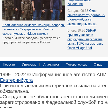
поколения
Сегодня 09:33
Сбер
приглашает студентов из
Екатеринбурга в
амбассадоры банка
Великолепная семерка: команды заводов-
гигантов из Свердловской области
Вчера 10:26
УБРиР
схлестнулись в «Мире танков»
принял участие в
Всего в «Битве заводов» участвуют 47
обсуждении перспектив
предприятий из регионов России.
рынка ИЖС на выставке
Open Village Ural
Новости
Интервью
Аналитика
Фоторепортаж
О нас
1999 - 2022 © Информационное агентство АПИ
Екатеринбурга
При использовании материалов ссылка на аге
обязательна.
«Свердловское областное агентство политиче
зарегистрировано в Федеральной службой по н
связи,