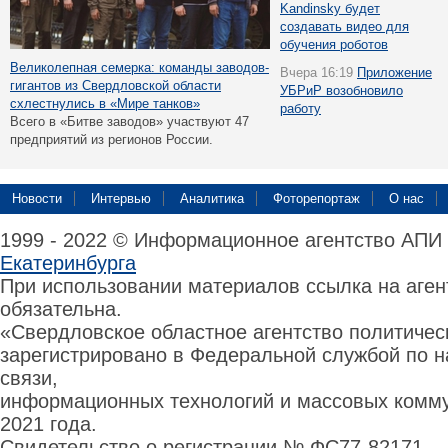
Kandinsky будет
создавать видео для
обучения роботов
Великолепная семерка: команды заводов-
Вчера 16:19
Приложение
гигантов из Свердловской области
УБРиР возобновило
схлестнулись в «Мире танков»
работу
Всего в «Битве заводов» участвуют 47
предприятий из регионов России.
Новости
Интервью
Аналитика
Фоторепортаж
О нас
1999 - 2022 © Информационное агентство АПИ
Екатеринбурга
При использовании материалов ссылка на аге
обязательна.
«Свердловское областное агентство политиче
зарегистрировано в Федеральной службой по н
связи,
информационных технологий и массовых комму
2021 года.
Свидетельство о регистрации № ФС77-82171