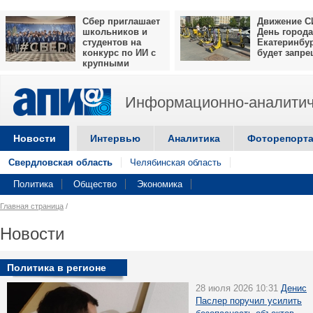
Сбер приглашает
Движение С
школьников и
День города
студентов на
Екатеринбу
конкурс по ИИ с
будет запр
крупными
призами
Информационно-аналитич
Новости
Интервью
Аналитика
Фоторепорт
Свердловская область
Челябинская область
Политика
Общество
Экономика
Главная страница
/
Новости
Политика в регионе
28 июля 2026 10:31
Денис
Паслер поручил усилить