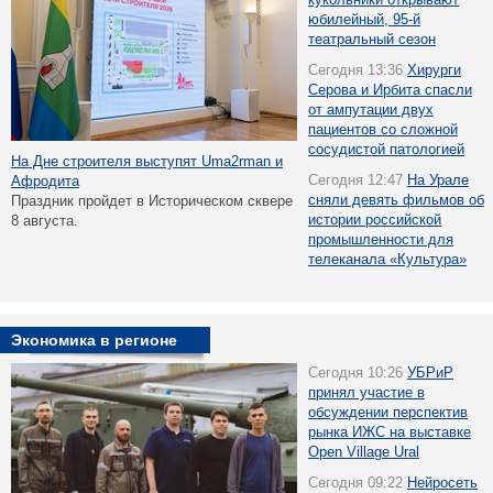
юбилейный, 95-й
театральный сезон
Сегодня 13:36
Хирурги
Серова и Ирбита спасли
от ампутации двух
пациентов со сложной
сосудистой патологией
На Дне строителя выступят Uma2rman и
Сегодня 12:47
На Урале
Афродита
сняли девять фильмов об
Праздник пройдет в Историческом сквере
истории российской
8 августа.
промышленности для
телеканала «Культура»
Экономика в регионе
Сегодня 10:26
УБРиР
принял участие в
обсуждении перспектив
рынка ИЖС на выставке
Open Village Ural
Сегодня 09:22
Нейросеть