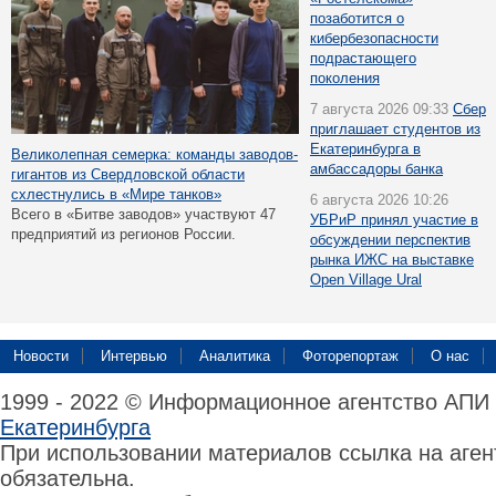
позаботится о
кибербезопасности
подрастающего
поколения
7 августа 2026 09:33
Сбер
приглашает студентов из
Екатеринбурга в
Великолепная семерка: команды заводов-
амбассадоры банка
гигантов из Свердловской области
схлестнулись в «Мире танков»
6 августа 2026 10:26
Всего в «Битве заводов» участвуют 47
УБРиР принял участие в
предприятий из регионов России.
обсуждении перспектив
рынка ИЖС на выставке
Open Village Ural
Новости
Интервью
Аналитика
Фоторепортаж
О нас
1999 - 2022 © Информационное агентство АПИ
Екатеринбурга
При использовании материалов ссылка на аге
обязательна.