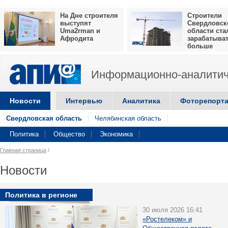
На Дне строителя
Строители
выступят
Свердловск
Uma2rman и
области ста
Афродита
зарабатыва
больше
Информационно-аналитич
Новости
Интервью
Аналитика
Фоторепорт
Свердловская область
Челябинская область
Политика
Общество
Экономика
Главная страница
/
Новости
Политика в регионе
30 июля 2026 16:41
«Ростелеком» и