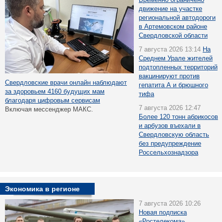
движение на участке
региональной автодороги
в Артемовском районе
Свердловской области
7 августа 2026 13:14
На
Среднем Урале жителей
подтопленных территорий
вакцинируют против
Свердловские врачи онлайн наблюдают
гепатита А и брюшного
за здоровьем 4160 будущих мам
тифа
благодаря цифровым сервисам
7 августа 2026 12:47
Включая мессенджер МАКС.
Более 120 тонн абрикосов
и арбузов въехали в
Свердловскую область
без предупреждение
Россельхознадзора
Экономика в регионе
7 августа 2026 10:26
Новая подписка
«Ростелекома»