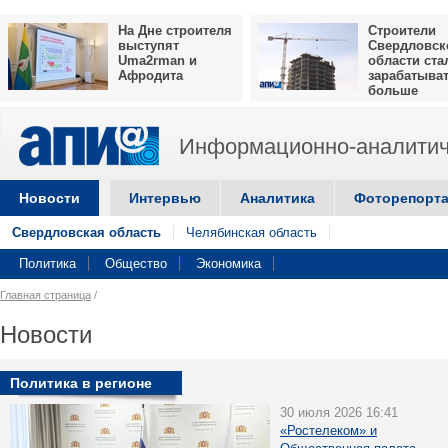
На Дне строителя
Строители
выступят
Свердловск
Uma2rman и
области ста
Афродита
зарабатыва
больше
Информационно-аналитич
Новости
Интервью
Аналитика
Фоторепорт
Свердловская область
Челябинская область
Политика
Общество
Экономика
Главная страница
/
Новости
Политика в регионе
30 июля 2026 16:41
«Ростелеком» и