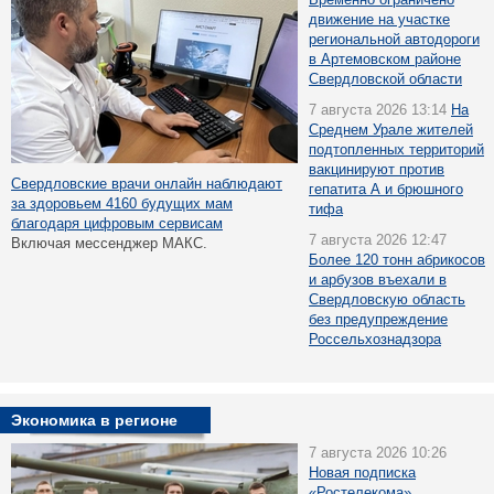
движение на участке
региональной автодороги
в Артемовском районе
Свердловской области
7 августа 2026 13:14
На
Среднем Урале жителей
подтопленных территорий
вакцинируют против
Свердловские врачи онлайн наблюдают
гепатита А и брюшного
за здоровьем 4160 будущих мам
тифа
благодаря цифровым сервисам
7 августа 2026 12:47
Включая мессенджер МАКС.
Более 120 тонн абрикосов
и арбузов въехали в
Свердловскую область
без предупреждение
Россельхознадзора
Экономика в регионе
7 августа 2026 10:26
Новая подписка
«Ростелекома»