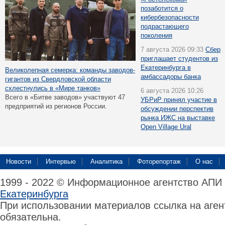
позаботится о
кибербезопасности
подрастающего
поколения
7 августа 2026 09:33
Сбер
приглашает студентов из
Екатеринбурга в
Великолепная семерка: команды заводов-
амбассадоры банка
гигантов из Свердловской области
схлестнулись в «Мире танков»
6 августа 2026 10:26
Всего в «Битве заводов» участвуют 47
УБРиР принял участие в
предприятий из регионов России.
обсуждении перспектив
рынка ИЖС на выставке
Open Village Ural
Новости
Интервью
Аналитика
Фоторепортаж
О нас
1999 - 2022 © Информационное агентство АПИ
Екатеринбурга
При использовании материалов ссылка на аге
обязательна.