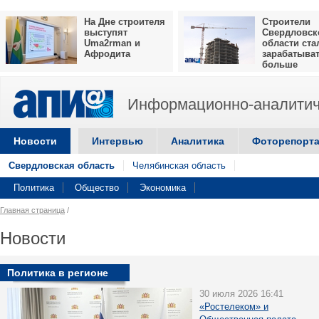
На Дне строителя
Строители
выступят
Свердловск
Uma2rman и
области ста
Афродита
зарабатыва
больше
Информационно-аналитич
Новости
Интервью
Аналитика
Фоторепорт
Свердловская область
Челябинская область
Политика
Общество
Экономика
Главная страница
/
Новости
Политика в регионе
30 июля 2026 16:41
«Ростелеком» и