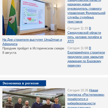
назначен новый
руководитель главного
управления Федеральной
службы судебных
приставов
Сегодня 11:33
В
Свердловской области
пять человек погибли в
На Дне строителя выступят Uma2rman и
ДТП
Афродита
Сегодня 11:08
В
Праздник пройдет в Историческом сквере
Екатеринбурге строители
8 августа.
продлили срок закрытия
движения по Базовому
переулку
Экономика в регионе
Сегодня 10:26
Новая
подписка «Ростелекома»
позаботится о
кибербезопасности
подрастающего