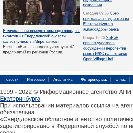
поколения
Сегодня 09:33
Сбер
приглашает студентов из
Екатеринбурга в
амбассадоры банка
Великолепная семерка: команды заводов-
гигантов из Свердловской области
Вчера 10:26
УБРиР
схлестнулись в «Мире танков»
принял участие в
Всего в «Битве заводов» участвуют 47
обсуждении перспектив
предприятий из регионов России.
рынка ИЖС на выставке
Open Village Ural
Новости
Интервью
Аналитика
Фоторепортаж
О нас
1999 - 2022 © Информационное агентство АПИ
Екатеринбурга
При использовании материалов ссылка на аге
обязательна.
«Свердловское областное агентство политиче
зарегистрировано в Федеральной службой по н
связи,