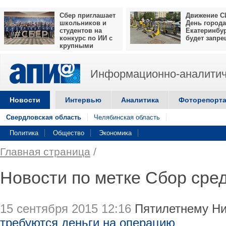
Сбер приглашает
Движение С
школьников и
День города
студентов на
Екатеринбу
конкурс по ИИ с
будет запр
крупными
призами
Информационно-аналитич
Новости
Интервью
Аналитика
Фоторепорт
Свердловская область
Челябинская область
Политика
Общество
Экономика
Главная страница
/
Новости по метке Сбор сре
15 сентября 2015 12:16
Пятилетнему Ник
требуются деньги на операцию