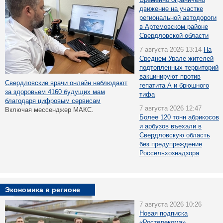
движение на участке
региональной автодороги
в Артемовском районе
Свердловской области
7 августа 2026 13:14
На
Среднем Урале жителей
подтопленных территорий
вакцинируют против
Свердловские врачи онлайн наблюдают
гепатита А и брюшного
за здоровьем 4160 будущих мам
тифа
благодаря цифровым сервисам
7 августа 2026 12:47
Включая мессенджер МАКС.
Более 120 тонн абрикосов
и арбузов въехали в
Свердловскую область
без предупреждение
Россельхознадзора
Экономика в регионе
7 августа 2026 10:26
Новая подписка
«Ростелекома»