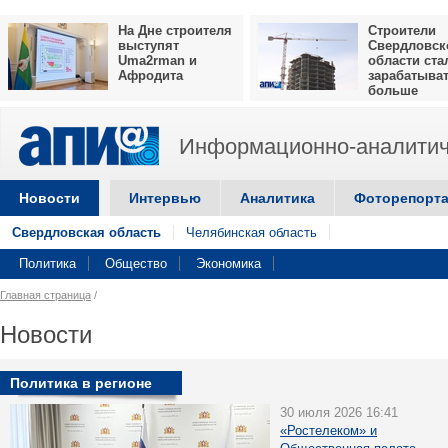
На Дне строителя
Строители
выступят
Свердловск
Uma2rman и
области ста
Афродита
зарабатыва
больше
Информационно-аналитич
Новости
Интервью
Аналитика
Фоторепорт
Свердловская область
Челябинская область
Политика
Общество
Экономика
Главная страница
/
Новости
Политика в регионе
30 июля 2026 16:41
«Ростелеком» и