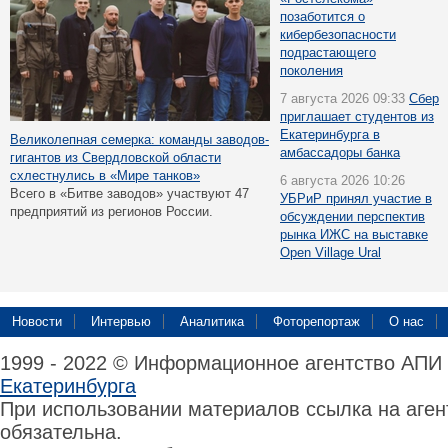
позаботится о
кибербезопасности
подрастающего
поколения
7 августа 2026 09:33
Сбер
приглашает студентов из
Екатеринбурга в
Великолепная семерка: команды заводов-
амбассадоры банка
гигантов из Свердловской области
схлестнулись в «Мире танков»
6 августа 2026 10:26
Всего в «Битве заводов» участвуют 47
УБРиР принял участие в
предприятий из регионов России.
обсуждении перспектив
рынка ИЖС на выставке
Open Village Ural
Новости
Интервью
Аналитика
Фоторепортаж
О нас
1999 - 2022 © Информационное агентство АПИ
Екатеринбурга
При использовании материалов ссылка на аге
обязательна.