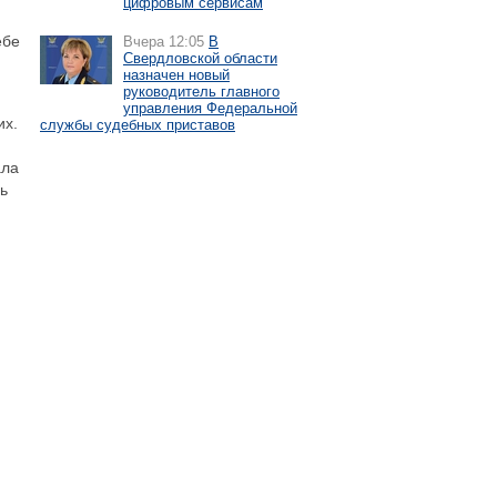
цифровым сервисам
ебе
Вчера 12:05
В
Свердловской области
назначен новый
руководитель главного
управления Федеральной
их.
службы судебных приставов
ала
ь