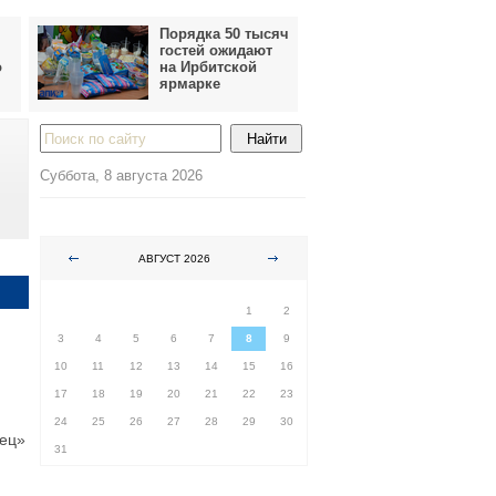
Порядка 50 тысяч
гостей ожидают
о
на Ирбитской
ярмарке
Суббота, 8 августа 2026
АВГУСТ 2026
ПН
ВТ
СР
ЧТ
ПТ
СБ
ВС
1
2
3
4
5
6
7
8
9
10
11
12
13
14
15
16
17
18
19
20
21
22
23
24
25
26
27
28
29
30
лец»
31