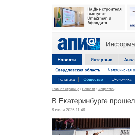
На Дне строителя
выступят
Uma2rman и
Афродита
Информац
Новости
Интервью
Анал
Свердловская область
Челябинская о
Политика
Общество
Экономика
Главная страница
/
Новости
/
Общество
/
В Екатеринбурге проше
8 июля 2025 11:46