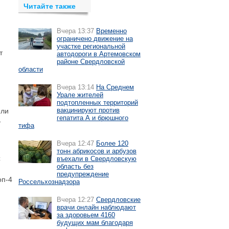
Читайте также
Вчера 13:37
Временно
ограничено движение на
участке региональной
т
автодороги в Артемовском
районе Свердловской
области
Вчера 13:14
На Среднем
Урале жителей
подтопленных территорий
вакцинируют против
ели
гепатита А и брюшного
-
тифа
Вчера 12:47
Более 120
тонн абрикосов и арбузов
C
въехали в Свердловскую
область без
предупреждение
оп-4
Россельхознадзора
Вчера 12:27
Свердловские
врачи онлайн наблюдают
за здоровьем 4160
будущих мам благодаря