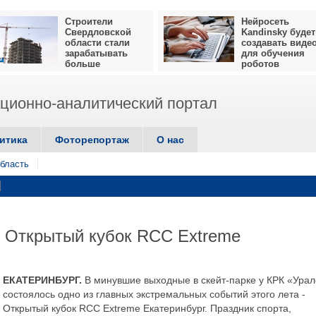
Строители
Нейросеть
Свердловской
Kandinsky будет
области стали
создавать виде
зарабатывать
для обучения
больше
роботов
ионно-аналитический портал
итика
Фоторепортаж
О нас
бласть
л Открытый кубок RCC Extreme
ЕКАТЕРИНБУРГ.
В минувшие выходные в скейт-парке у КРК «Ура
состоялось одно из главных экстремальных событий этого лета -
Открытый кубок RCC Extreme Екатеринбург. Праздник спорта,