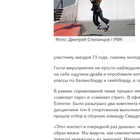
Фото: Дмитрий Степанцов / РМК
участнику заездов 73 года, самому молодо
Гости мероприятия не просто наблюдали 
на себе ощутили драйв и опробовали акт
классы по балансборду и скейтборду, а т
В рамках соревнований также прошел че
«самокат парк» и «самокат стрит». В о
Extreme. Было разыграно два комплекта 
дисциплине топ-6 спортсменов выполнили
прошли отбор в сборную команду Свердло
«Этот контест в очередной раз доказал: 
образ жизни. Мы видели, как самокатчик
зрители заряжались их энергией. Мероп