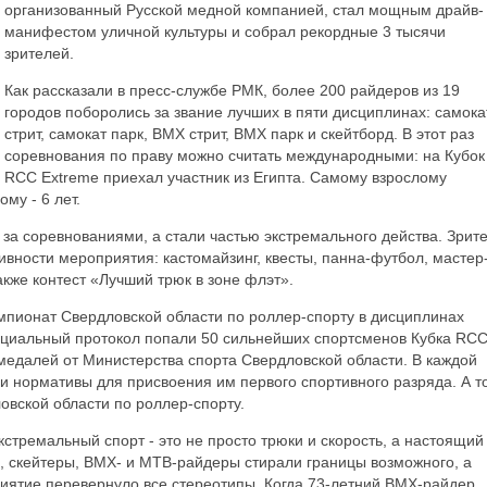
организованный Русской медной компанией, стал мощным драйв-
манифестом уличной культуры и собрал рекордные 3 тысячи
зрителей.
Как рассказали в пресс-службе РМК, более 200 райдеров из 19
городов поборолись за звание лучших в пяти дисциплинах: самока
стрит, самокат парк, ВМХ стрит, ВМХ парк и скейтборд. В этот раз
соревнования по праву можно считать международными: на Кубок
RCC Extreme приехал участник из Египта. Самому взрослому
му - 6 лет.
за соревнованиями, а стали частью экстремального действа. Зрит
ивности мероприятия: кастомайзинг, квесты, панна-футбол, мастер
акже контест «Лучший трюк в зоне флэт».
мпионат Свердловской области по роллер-спорту в дисциплинах
фициальный протокол попали 50 сильнейших спортсменов Кубка RC
медалей от Министерства спорта Свердловской области. В каждой
 нормативы для присвоения им первого спортивного разряда. А т
вской области по роллер-спорту.
экстремальный спорт - это не просто трюки и скорость, а настоящий
и, скейтеры, BMX- и MTB-райдеры стирали границы возможного, а
риятие перевернуло все стереотипы. Когда 73-летний BMX-райдер