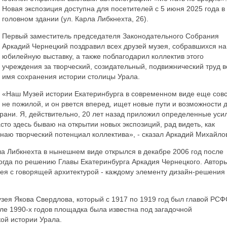
Новая экспозиция доступна для посетителей с 5 июня 2025 года в
головном здании (ул. Карла Либкнехта, 26).
Первый заместитель председателя Законодательного Собрания
Аркадий Чернецкий поздравил всех друзей музея, собравшихся на
юбилейную выставку, а также поблагодарил коллектив этого
учреждения за творческий, созидательный, подвижнический труд в
имя сохранения истории столицы Урала.
«Наш Музей истории Екатеринбурга в современном виде еще сов
не пожилой, и он рвется вперед, ищет новые пути и возможности 
грани. Я, действительно, 20 лет назад приложил определенные уси
асто здесь бываю на открытии новых экспозиций, рад видеть, как
наю творческий потенциал коллектива», - сказал Аркадий Михайло
ла Либкнехта в нынешнем виде открылся в декабре 2006 год после
тогда по решению Главы Екатеринбурга Аркадия Чернецкого. Автор
зея с говорящей архитектурой - каждому элементу дизайн-решения
ея Якова Свердлова, который с 1917 по 1919 год был главой РСФ
але 1990-х годов площадка была известна под загадочной
ой истории Урала.