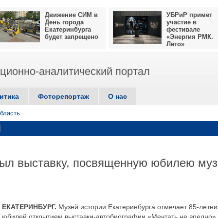
Движение СИМ в
УБРиР примет
День города
участие в
Екатеринбурга
фестивале
будет запрещено
«Энергия РМК.
Лето»
ионно-аналитический портал
итика
Фоторепортаж
О нас
бласть
рыл выставку, посвященную юбилею муз
ЕКАТЕРИНБУРГ.
Музей истории Екатеринбурга отмечает 85-летни
юбилей открытием выставки-автобиографии «Мечтать не вредно».