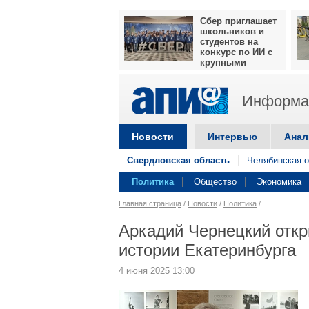
Сбер приглашает
школьников и
студентов на
конкурс по ИИ с
крупными
призами
Информац
Новости
Интервью
Анал
Свердловская область
Челябинская о
Политика
Общество
Экономика
Главная страница
/
Новости
/
Политика
/
Аркадий Чернецкий отк
истории Екатеринбурга
4 июня 2025 13:00