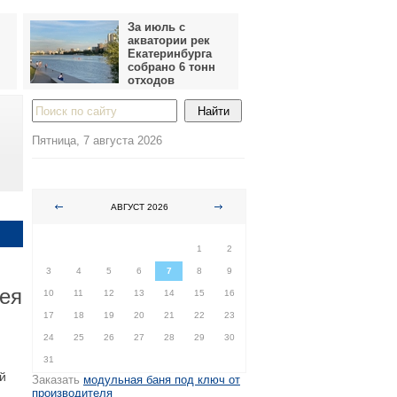
За июль с
акватории рек
Екатеринбурга
собрано 6 тонн
отходов
Пятница, 7 августа 2026
АВГУСТ 2026
ПН
ВТ
СР
ЧТ
ПТ
СБ
ВС
1
2
3
4
5
6
7
8
9
ея
10
11
12
13
14
15
16
17
18
19
20
21
22
23
24
25
26
27
28
29
30
31
й
Заказать
модульная баня под ключ от
производителя