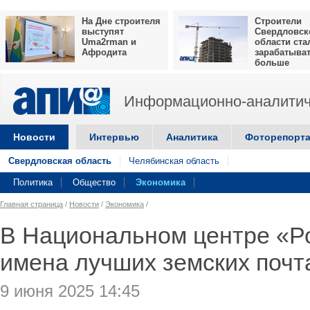
На Дне строителя
Строители
выступят
Свердловск
Uma2rman и
области ста
Афродита
зарабатыва
больше
Информационно-аналитич
Новости
Интервью
Аналитика
Фоторепорт
Свердловская область
Челябинская область
Политика
Общество
Экономика
Главная страница
/
Новости
/
Экономика
/
В Национальном центре «Р
имена лучших земских почт
9 июня 2025 14:45