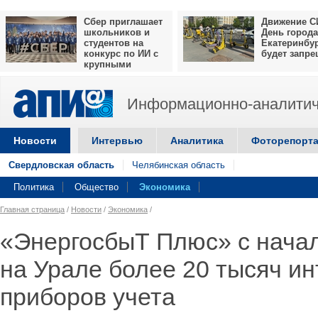
Сбер приглашает
Движение С
школьников и
День города
студентов на
Екатеринбу
конкурс по ИИ с
будет запр
крупными
призами
Информационно-аналитич
Новости
Интервью
Аналитика
Фоторепорт
Свердловская область
Челябинская область
Политика
Общество
Экономика
Главная страница
/
Новости
/
Экономика
/
«ЭнергосбыТ Плюс» с начал
на Урале более 20 тысяч и
приборов учета