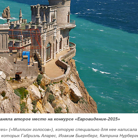
заняла второе место на конкурсе «Евровидение-2015»
ices» («Миллион голосов»), которую специально для нее написала
 которых Габриэль Аларес, Иоаким Бьернберг, Катрина Нурберг