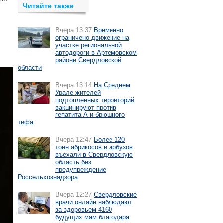
Читайте также
Вчера 13:37
Временно
ограничено движение на
участке региональной
автодороги в Артемовском
районе Свердловской
области
Вчера 13:14
На Среднем
Урале жителей
подтопленных территорий
вакцинируют против
гепатита А и брюшного
тифа
Вчера 12:47
Более 120
тонн абрикосов и арбузов
въехали в Свердловскую
область без
предупреждение
Россельхознадзора
Вчера 12:27
Свердловские
врачи онлайн наблюдают
за здоровьем 4160
будущих мам благодаря