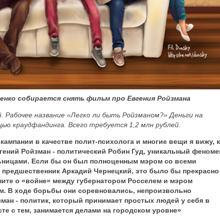
енко собирается снять фильм про Евгения Ройзмана
 Рабочее название «Легко ли быть Ройзманом?» Деньги на
ю краудфандинга. Всего требуется 1,2 млн рублей.
ампании в качестве полит-психолога и многие вещи я вижу, к
вгений Ройзман - политический Робин Гуд, уникальный феноме
ьницами. Если бы он был полноценным мэром со всеми
го предшественник Аркадий Чернецкий, это было бы прекрасно
ните о «войне» между губернатором Росселем и мэром
м. В ходе борьбы они соревновались, непроизвольно
ман - политик, который принимает простых людей у себя в
сте с тем, занимается делами на городском уровне»