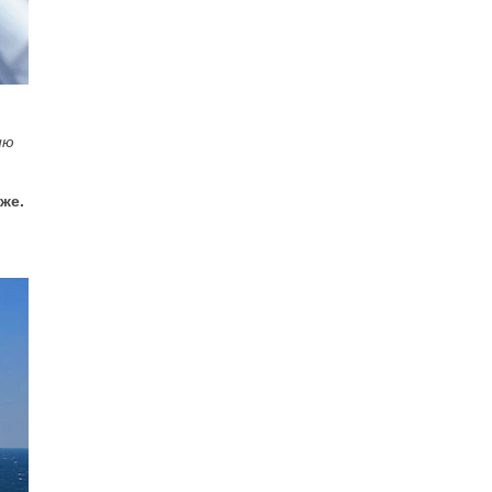
ию
же.