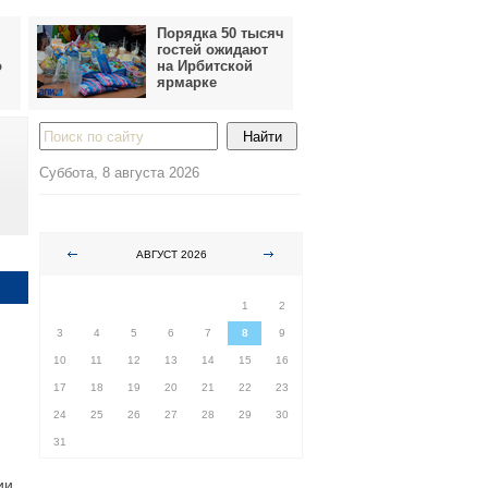
Порядка 50 тысяч
гостей ожидают
о
на Ирбитской
ярмарке
Суббота, 8 августа 2026
АВГУСТ 2026
ПН
ВТ
СР
ЧТ
ПТ
СБ
ВС
1
2
3
4
5
6
7
8
9
10
11
12
13
14
15
16
17
18
19
20
21
22
23
24
25
26
27
28
29
30
31
ии.