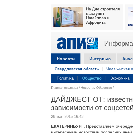
На Дне строителя
выступят
Uma2rman и
Афродита
Информац
Новости
Интервью
Анал
Свердловская область
Челябинская о
Политика
Общество
Экономика
Главная страница
/
Новости
/
Общество
/
ДАЙДЖЕСТ ОТ: известны
зависимости от соцсете
29 мая 2015 16:43
ЕКАТЕРИНБУРГ
. Представляем очередн
интересными новостями последних дней