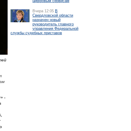
цифровым сервисам
Вчера 12:05
В
Свердловской области
назначен новый
руководитель главного
управления Федеральной
службы судебных приставов
тей
т
рам
» -
з
,
г
о