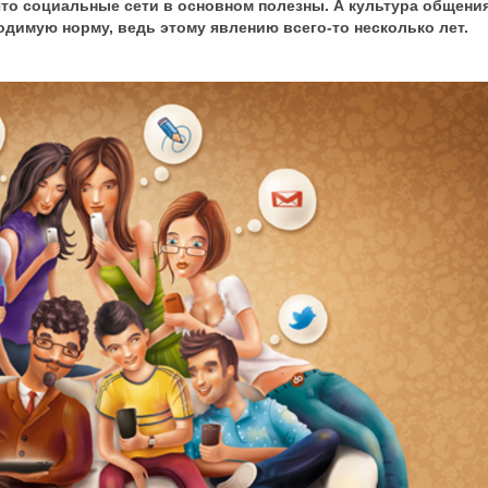
что социальные сети в основном полезны. А культура общени
одимую норму, ведь этому явлению всего-то несколько лет.