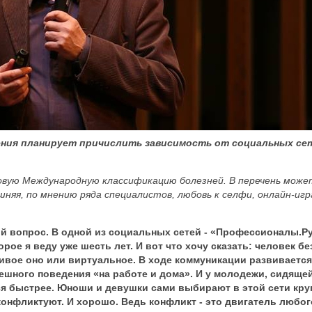
ения планирует причислить зависимость от социальных се
новую Международную классификацию болезней. В перечень може
няя, по мнению ряда специалистов, любовь к селфи, онлайн-иг
й вопрос. В одной из социальных сетей - «Профессионалы.Ру
рое я веду уже шесть лет. И вот что хочу сказать: человек бе
живое оно или виртуальное. В ходе коммуникации развивается
ешного поведения «на работе и дома». И у молодежи, сидящей
ся быстрее. Юноши и девушки сами выбирают в этой сети кру
онфликтуют. И хорошо. Ведь конфликт - это двигатель любог