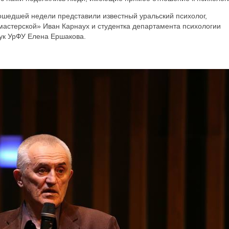
прошедшей недели представили известный уральский психолог,
мастерской» Иван Карнаух и студентка департамента психологии
аук УрФУ Елена Ершакова.