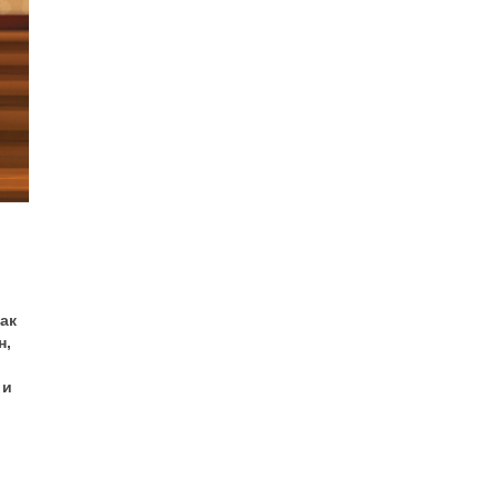
ак
н,
 и