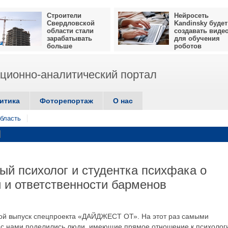
Строители
Нейросеть
Свердловской
Kandinsky будет
области стали
создавать виде
зарабатывать
для обучения
больше
роботов
ионно-аналитический портал
итика
Фоторепортаж
О нас
бласть
й психолог и студентка психфака о
й и ответственности барменов
ой выпуск спецпроекта «ДАЙДЖЕСТ ОТ». На этот раз самыми
 с нами поделились люди, имеющие прямое отношение к психолог