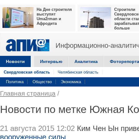
На Дне строителя
Строители
выступят
Свердловск
Uma2rman и
области ста
Афродита
зарабатыва
больше
Информационно-аналитич
Новости
Интервью
Аналитика
Фоторепорт
Свердловская область
Челябинская область
Политика
Общество
Экономика
Главная страница
/
Новости по метке Южная К
21 августа 2015 12:02
Ким Чен Ын прив
вооруженные силы