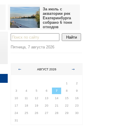
За июль с
акватории рек
Екатеринбурга
собрано 6 тонн
отходов
Пятница, 7 августа 2026
АВГУСТ 2026
ПН
ВТ
СР
ЧТ
ПТ
СБ
ВС
1
2
3
4
5
6
7
8
9
10
11
12
13
14
15
16
17
18
19
20
21
22
23
24
25
26
27
28
29
30
31