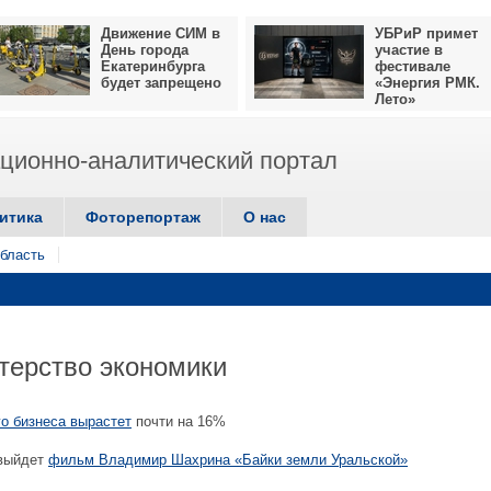
Движение СИМ в
УБРиР примет
День города
участие в
Екатеринбурга
фестивале
будет запрещено
«Энергия РМК.
Лето»
ионно-аналитический портал
итика
Фоторепортаж
О нас
бласть
терство экономики
о бизнеса вырастет
почти на 16%
 выйдет
фильм Владимир Шахрина «Байки земли Уральской»