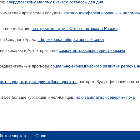
те:
свердловскому малому бизнесу осталось два дня
нимателей пригласили обсудить
закон о дифференцированных налогов
ла все действия
по строительству «Южного потока» в России
ики Среднего Урала
сформирован общественный совет
нир косарей в Артях признали
самым интересным туристическим
редварительные прогнозы
социально-экономического развития региона н
ить порядок и критерии отбора проектов,
которые будут финансироватьс
вают больше курганцев и челябинцев,
но о зарплатах «северян» пока
Фоторепортаж
О нас