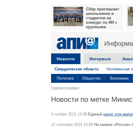
Сбер приглашает
школьников и
студентов на
конкурс по ИИ с
крупными
призами
Информац
Новости
Интервью
Анал
Свердловская область
Челябинская о
Политика
Общество
Экономика
Главная страница
/
Новости по метке Минис
5 ноября 2015 13:09
Единый
налог для малог
12 сентября 2014 16:06
На канале «Россия»