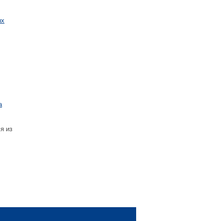
ых
а
я из