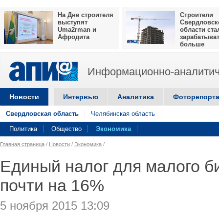
На Дне строителя
Строители
выступят
Свердловск
Uma2rman и
области ста
Афродита
зарабатыва
больше
Информационно-аналитич
Новости
Интервью
Аналитика
Фоторепорт
Свердловская область
Челябинская область
Политика
Общество
Экономика
Главная страница
/
Новости
/
Экономика
/
Единый налог для малого б
почти на 16%
5 ноября 2015 13:09