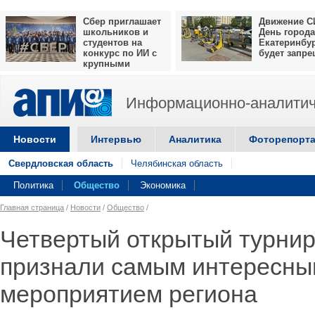
Сбер приглашает
Движение С
школьников и
День города
студентов на
Екатеринбу
конкурс по ИИ с
будет запр
крупными
призами
Информационно-аналитич
Новости
Интервью
Аналитика
Фоторепорт
Свердловская область
Челябинская область
Политика
Общество
Экономика
Главная страница
/
Новости
/
Общество
/
Четвертый открытый турнир
признали самым интересны
мероприятием региона