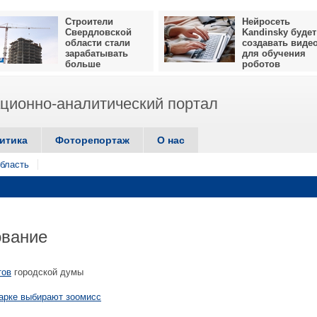
Строители
Нейросеть
Свердловской
Kandinsky будет
области стали
создавать виде
зарабатывать
для обучения
больше
роботов
ионно-аналитический портал
итика
Фоторепортаж
О нас
бласть
ование
тов
городской думы
арке выбирают зоомисс