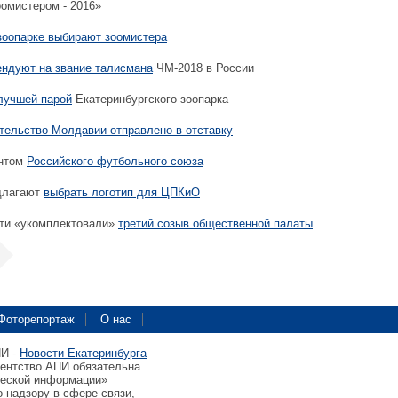
омистером - 2016»
зоопарке выбирают зоомистера
тендуют на звание талисмана
ЧМ-2018 в России
лучшей парой
Екатеринбургского зоопарка
тельство Молдавии отправлено в отставку
ентом
Российского футбольного союза
длагают
выбрать логотип для ЦПКиО
ти «укомплектовали»
третий созыв общественной палаты
Фоторепортаж
О нас
ПИ -
Новости Екатеринбурга
гентство АПИ обязательна.
ческой информации»
 надзору в сфере связи,