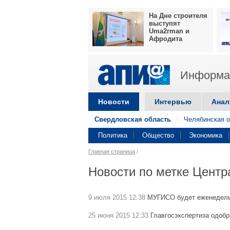
На Дне строителя
выступят
Uma2rman и
Афродита
Информац
Новости
Интервью
Анал
Свердловская область
Челябинская о
Политика
Общество
Экономика
Главная страница
/
Новости по метке Центр
9 июля 2015 12:38
МУГИСО будет еженедель
25 июня 2015 12:33
Главгосэкспертиза одобр