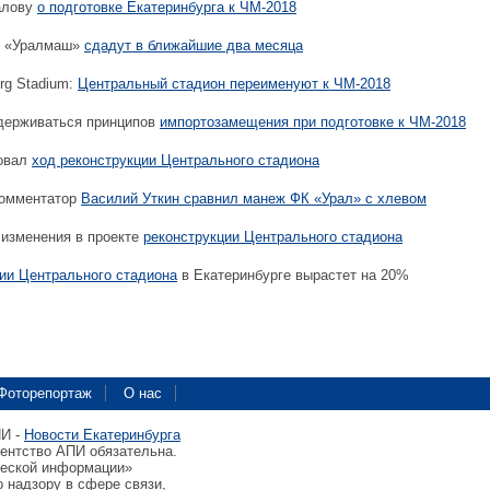
алову
о подготовке Екатеринбурга к ЧМ-2018
н «Уралмаш»
сдадут в ближайшие два месяца
rg Stadium:
Центральный стадион переименуют к ЧМ-2018
держиваться принципов
импортозамещения при подготовке к ЧМ-2018
овал
ход реконструкции Центрального стадиона
комментатор
Василий Уткин сравнил манеж ФК «Урал» с хлевом
изменения в проекте
реконструкции Центрального стадиона
ии Центрального стадиона
в Екатеринбурге вырастет на 20%
Фоторепортаж
О нас
ПИ -
Новости Екатеринбурга
гентство АПИ обязательна.
ческой информации»
 надзору в сфере связи,