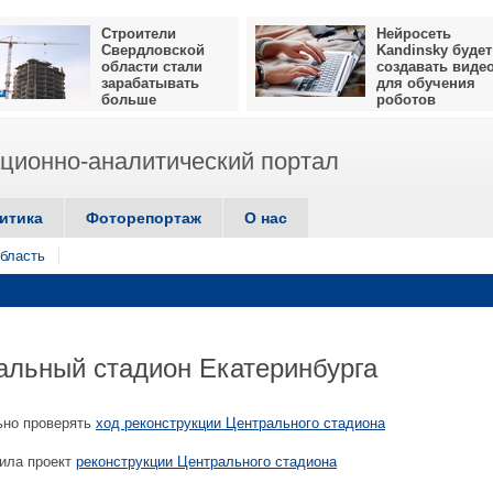
Строители
Нейросеть
Свердловской
Kandinsky будет
области стали
создавать виде
зарабатывать
для обучения
больше
роботов
ионно-аналитический портал
итика
Фоторепортаж
О нас
бласть
альный стадион Екатеринбурга
но проверять
ход реконструкции Центрального стадиона
ила проект
реконструкции Центрального стадиона