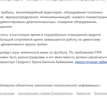
 трибуны, мультимедийный видеоэкран, оборудование платежно-
ия, звукораспределения, телекоммуникаций, газового пожаротушен
 демонтированы дизельгенераторы, пожарное оборудование,
ещениях.
паса, в настоящее время в подтрибунных помещениях ведется
 большой спортивной арене завершаются работы по демонтажу
 декоративного экрана трибун.
 пройдут игры чемпионата мира по футболу. По требованию FIFA
лжен быть реконструирован и его вместимость должна увеличитьс
убернатора Среднего Урала Евгения Куйвашева,
реконструкция займ
дловское областное агентство политической информации».
нструкция
Центральный стадион Екатеринбурга
Демонтаж
Валенти