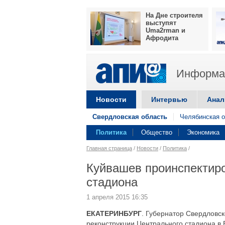
На Дне строителя
выступят
Uma2rman и
Афродита
Информац
Новости
Интервью
Анал
Свердловская область
Челябинская о
Политика
Общество
Экономика
Главная страница
/
Новости
/
Политика
/
Куйвашев проинспектиро
стадиона
1 апреля 2015 16:35
ЕКАТЕРИНБУРГ
. Губернатор Свердловск
реконструкции Центрального стадиона в