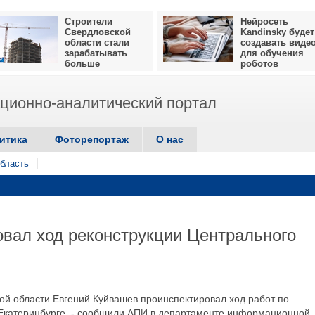
Строители
Нейросеть
Свердловской
Kandinsky будет
области стали
создавать виде
зарабатывать
для обучения
больше
роботов
ионно-аналитический портал
итика
Фоторепортаж
О нас
бласть
вал ход реконструкции Центрального
ой области Евгений Куйвашев проинспектировал ход работ по
 Екатеринбурге, - сообщили АПИ в департаменте информационной