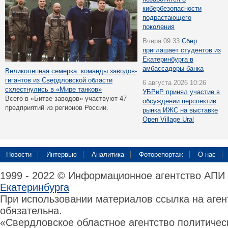
кибербезопасности
подрастающего
поколения
Вчера 09:33
Сбер
приглашает студентов из
Екатеринбурга в
амбассадоры банка
Великолепная семерка: команды заводов-
гигантов из Свердловской области
6 августа 2026 10:26
схлестнулись в «Мире танков»
УБРиР принял участие в
Всего в «Битве заводов» участвуют 47
обсуждении перспектив
предприятий из регионов России.
рынка ИЖС на выставке
Open Village Ural
Новости
Интервью
Аналитика
Фоторепортаж
О нас
1999 - 2022 © Информационное агентство АПИ
Екатеринбурга
При использовании материалов ссылка на аге
обязательна.
«Свердловское областное агентство политиче