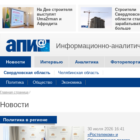
На Дне строителя
Строители
выступят
Свердловск
Uma2rman и
области ста
Афродита
зарабатыва
больше
Информационно-аналитич
Новости
Интервью
Аналитика
Фоторепорт
Свердловская область
Челябинская область
Политика
Общество
Экономика
Главная страница
/
Новости
Политика в регионе
30 июля 2026 16:41
«Ростелеком» и