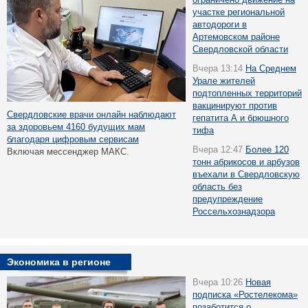
участке региональной
автодороги в
Артемовском районе
Свердловской области
Вчера 13:14
На Среднем
Урале жителей
подтопленных территорий
вакцинируют против
Свердловские врачи онлайн наблюдают
гепатита А и брюшного
за здоровьем 4160 будущих мам
тифа
благодаря цифровым сервисам
Вчера 12:47
Более 120
Включая мессенджер МАКС.
тонн абрикосов и арбузов
въехали в Свердловскую
область без
предупреждение
Россельхознадзора
Экономика в регионе
Вчера 10:26
Новая
подписка «Ростелекома»
позаботится о