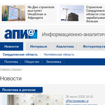
На Дне строителя
Строители
выступят
Свердловск
Uma2rman и
области ста
Афродита
зарабатыва
больше
Информационно-аналитич
Новости
Интервью
Аналитика
Фоторепорт
Свердловская область
Челябинская область
Политика
Общество
Экономика
Главная страница
/
Новости
Политика в регионе
30 июля 2026 16:41
«Ростелеком» и