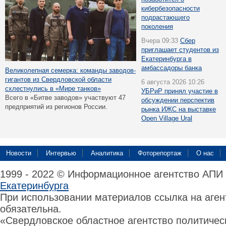
кибербезопасности
подрастающего
поколения
Вчера 09:33
Сбер
приглашает студентов из
Екатеринбурга в
амбассадоры банка
Великолепная семерка: команды заводов-
гигантов из Свердловской области
6 августа 2026 10:26
схлестнулись в «Мире танков»
УБРиР принял участие в
Всего в «Битве заводов» участвуют 47
обсуждении перспектив
предприятий из регионов России.
рынка ИЖС на выставке
Open Village Ural
Новости
Интервью
Аналитика
Фоторепортаж
О нас
1999 - 2022 © Информационное агентство АПИ
Екатеринбурга
При использовании материалов ссылка на аге
обязательна.
«Свердловское областное агентство политиче