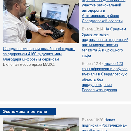
участке региональной
автодороги в
Артемовском районе
Свердловской области
Вчера 13:14
На Среднем
Урале жителей
подтопленных территорий
вакцинируют против
Свердловские врачи онлайн наблюдают
гепатита А и брюшного
за здоровьем 4160 будущих мам
тифа
благодаря цифровым сервисам
Вчера 12:47
Более 120
Включая мессенджер МАКС.
тонн абрикосов и арбузов
въехали в Свердловскую
область без
предупреждение
Россельхознадзора
Экономика в регионе
Вчера 10:26
Новая
подписка «Ростелекома»
позаботится о