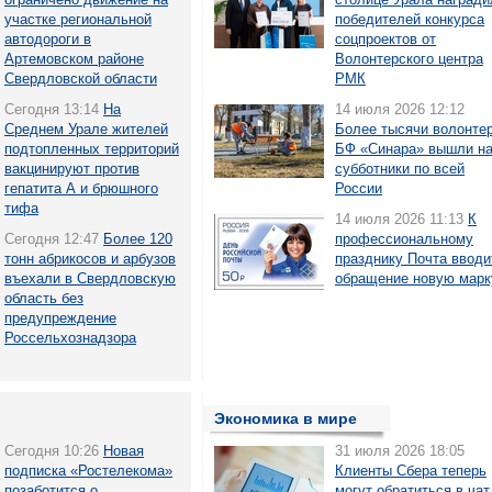
участке региональной
победителей конкурса
автодороги в
соцпроектов от
Артемовском районе
Волонтерского центра
Свердловской области
РМК
Сегодня 13:14
На
14 июля 2026 12:12
Среднем Урале жителей
Более тысячи волонте
подтопленных территорий
БФ «Синара» вышли н
вакцинируют против
субботники по всей
гепатита А и брюшного
России
тифа
14 июля 2026 11:13
К
Сегодня 12:47
Более 120
профессиональному
тонн абрикосов и арбузов
празднику Почта вводи
въехали в Свердловскую
обращение новую марк
область без
предупреждение
Россельхознадзора
Экономика в мире
Сегодня 10:26
Новая
31 июля 2026 18:05
подписка «Ростелекома»
Клиенты Сбера теперь
позаботится о
могут обратиться в чат