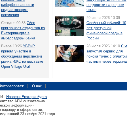
кибербезопасности
поддержки на родном
подрастающего
языке
поколения
29 июля 2026 10:39
Сегодня 09:33
Сбер
Особенный юбилей: 10
приглашает студентов из
лет доступной
Екатеринбурга в
финансовой среды в
амбассадоры банка
России
Вчера 10:26
УБРиР
28 июля 2026 14:10
Сб
принял участие в
запустил сервис для
обсуждении перспектив
поиска точек с оплатой
рынка ИЖС на выставке
частями через термин
Open Village Ural
Фоторепортаж
О нас
ПИ -
Новости Екатеринбурга
гентство АПИ обязательна.
ческой информации»
 надзору в сфере связи,
муникаций 23 ноября 2021 года.