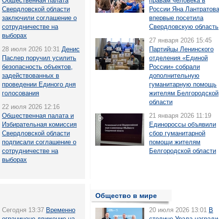
Общественная палата
правам человека в
Свердловской области
России Яна Лантратов
заключили соглашение о
впервые посетила
сотрудничестве на
Свердловскую область
выборах
27 января 2026 15:45
28 июля 2026 10:31
Денис
Партийцы Ленинского
Паслер поручил усилить
отделения «Единой
безопасность объектов,
России» собрали
задействованных в
дополнительную
проведении Единого дня
гуманитарную помощь
голосования
жителям Белгородской
области
22 июля 2026 12:16
Общественная палата и
21 января 2026 11:19
Избирательная комиссия
Единороссы объявили
Свердловской области
сбор гуманитарной
подписали соглашение о
помощи жителям
сотрудничестве на
Белгородской области
выборах
Общество в мире
Сегодня 13:37
Временно
20 июля 2026 13:01
В
ограничено движение на
столице Урала награди