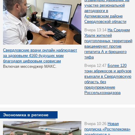
участке региональной
автодороги в
Артемовском районе
Свердловской области
Вчера 13:14
На Среднем
Урале жителей
подтопленных территорий
вакцинируют против
Свердловские врачи онлайн наблюдают
гепатита А и брюшного
за здоровьем 4160 будущих мам
тифа
благодаря цифровым сервисам
Вчера 12:47
Более 120
Включая мессенджер МАКС.
тонн абрикосов и арбузов
въехали в Свердловскую
область без
предупреждение
Россельхознадзора
Экономика в регионе
Вчера 10:26
Новая
подписка «Ростелекома»
позаботится о