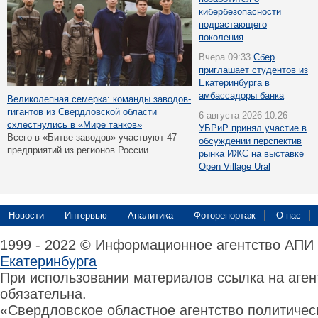
кибербезопасности
подрастающего
поколения
Вчера 09:33
Сбер
приглашает студентов из
Екатеринбурга в
амбассадоры банка
Великолепная семерка: команды заводов-
гигантов из Свердловской области
6 августа 2026 10:26
схлестнулись в «Мире танков»
УБРиР принял участие в
Всего в «Битве заводов» участвуют 47
обсуждении перспектив
предприятий из регионов России.
рынка ИЖС на выставке
Open Village Ural
Новости
Интервью
Аналитика
Фоторепортаж
О нас
1999 - 2022 © Информационное агентство АПИ
Екатеринбурга
При использовании материалов ссылка на аге
обязательна.
«Свердловское областное агентство политиче