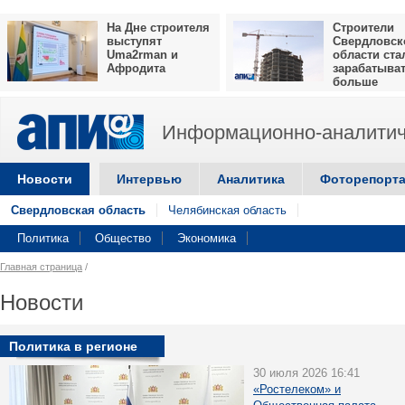
На Дне строителя
Строители
выступят
Свердловск
Uma2rman и
области ста
Афродита
зарабатыва
больше
Информационно-аналитич
Новости
Интервью
Аналитика
Фоторепорт
Свердловская область
Челябинская область
Политика
Общество
Экономика
Главная страница
/
Новости
Политика в регионе
30 июля 2026 16:41
«Ростелеком» и