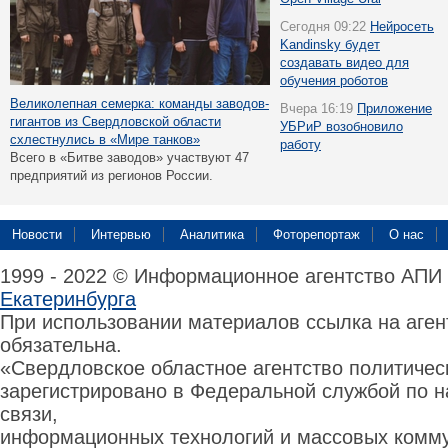
Сегодня 09:22
Нейросеть
Kandinsky будет
создавать видео для
обучения роботов
Великолепная семерка: команды заводов-
Вчера 16:19
Приложение
гигантов из Свердловской области
УБРиР возобновило
схлестнулись в «Мире танков»
работу
Всего в «Битве заводов» участвуют 47
предприятий из регионов России.
Новости
Интервью
Аналитика
Фоторепортаж
О нас
1999 - 2022 © Информационное агентство АПИ
Екатеринбурга
При использовании материалов ссылка на аге
обязательна.
«Свердловское областное агентство политиче
зарегистрировано в Федеральной службой по н
связи,
информационных технологий и массовых комму