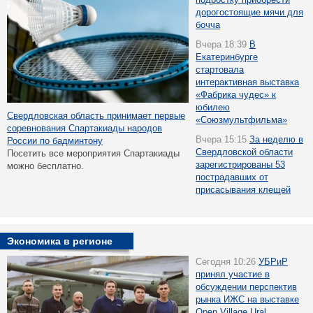
дорогостоящие мячи для
бочча
Вчера 18:39
В
Екатеринбурге
стартовала
интерактивная выставка
«Фабрика чудес» к
юбилею
Свердловская область принимает первые
«Союзмультфильма»
соревнования Спартакиады народов
Вчера 15:15
За неделю в
России по бадминтону
Свердловской области
Посетить все мероприятия Спартакиады
зарегистрированы 53
можно бесплатно.
пострадавших от
присасывания клещей
Экономика в регионе
Сегодня 10:26
УБРиР
принял участие в
обсуждении перспектив
рынка ИЖС на выставке
Open Village Ural