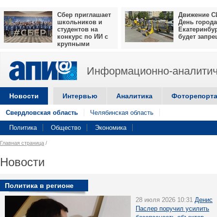
Сбер приглашает
Движение С
школьников и
День города
студентов на
Екатеринбу
конкурс по ИИ с
будет запр
крупными
призами
Информационно-аналитич
Новости
Интервью
Аналитика
Фоторепорт
Свердловская область
Челябинская область
Политика
Общество
Экономика
Главная страница
/
Новости
Политика в регионе
28 июля 2026 10:31
Денис
Паслер поручил усилить