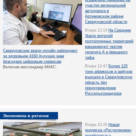
участке региональной
автодороги в
Артемовском районе
Свердловской области
Вчера 13:14
На Среднем
Урале жителей
подтопленных территорий
вакцинируют против
Свердловские врачи онлайн наблюдают
гепатита А и брюшного
за здоровьем 4160 будущих мам
тифа
благодаря цифровым сервисам
Вчера 12:47
Более 120
Включая мессенджер МАКС.
тонн абрикосов и арбузов
въехали в Свердловскую
область без
предупреждение
Россельхознадзора
Экономика в регионе
Вчера 10:26
Новая
подписка «Ростелекома»
позаботится о