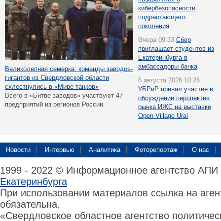
кибербезопасности
подрастающего
поколения
Вчера 09:33
Сбер
приглашает студентов из
Екатеринбурга в
амбассадоры банка
Великолепная семерка: команды заводов-
гигантов из Свердловской области
6 августа 2026 10:26
схлестнулись в «Мире танков»
УБРиР принял участие в
Всего в «Битве заводов» участвуют 47
обсуждении перспектив
предприятий из регионов России.
рынка ИЖС на выставке
Open Village Ural
Новости
Интервью
Аналитика
Фоторепортаж
О нас
1999 - 2022 © Информационное агентство АПИ
Екатеринбурга
При использовании материалов ссылка на аге
обязательна.
«Свердловское областное агентство политиче