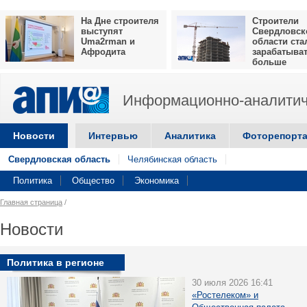
На Дне строителя
Строители
выступят
Свердловск
Uma2rman и
области ста
Афродита
зарабатыва
больше
Информационно-аналитич
Новости
Интервью
Аналитика
Фоторепорт
Свердловская область
Челябинская область
Политика
Общество
Экономика
Главная страница
/
Новости
Политика в регионе
30 июля 2026 16:41
«Ростелеком» и