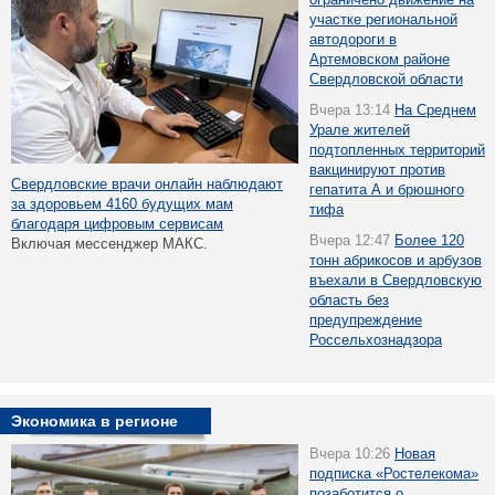
участке региональной
автодороги в
Артемовском районе
Свердловской области
Вчера 13:14
На Среднем
Урале жителей
подтопленных территорий
вакцинируют против
Свердловские врачи онлайн наблюдают
гепатита А и брюшного
за здоровьем 4160 будущих мам
тифа
благодаря цифровым сервисам
Вчера 12:47
Более 120
Включая мессенджер МАКС.
тонн абрикосов и арбузов
въехали в Свердловскую
область без
предупреждение
Россельхознадзора
Экономика в регионе
Вчера 10:26
Новая
подписка «Ростелекома»
позаботится о