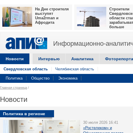
На Дне строителя
Строители
выступят
Свердловск
Uma2rman и
области ста
Афродита
зарабатыва
больше
Информационно-аналитич
Новости
Интервью
Аналитика
Фоторепорт
Свердловская область
Челябинская область
Политика
Общество
Экономика
Главная страница
/
Новости
Политика в регионе
30 июля 2026 16:41
«Ростелеком» и