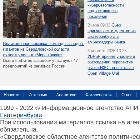
кибербезопасности
подрастающего
поколения
Вчера 09:33
Сбер
приглашает студентов из
Екатеринбурга в
амбассадоры банка
Великолепная семерка: команды заводов-
гигантов из Свердловской области
6 августа 2026 10:26
схлестнулись в «Мире танков»
УБРиР принял участие в
Всего в «Битве заводов» участвуют 47
обсуждении перспектив
предприятий из регионов России.
рынка ИЖС на выставке
Open Village Ural
Новости
Интервью
Аналитика
Фоторепортаж
О нас
1999 - 2022 © Информационное агентство АПИ
Екатеринбурга
При использовании материалов ссылка на аге
обязательна.
«Свердловское областное агентство политиче