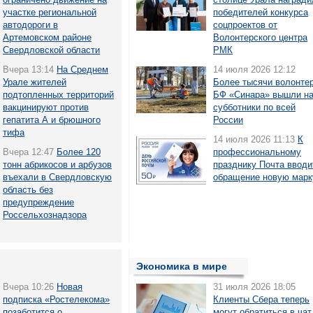
участке региональной
победителей конкурса
автодороги в
соцпроектов от
Артемовском районе
Волонтерского центра
Свердловской области
РМК
Вчера 13:14
На Среднем
14 июля 2026 12:12
Урале жителей
Более тысячи волонте
подтопленных территорий
БФ «Синара» вышли н
вакцинируют против
субботники по всей
гепатита А и брюшного
России
тифа
14 июля 2026 11:13
К
Вчера 12:47
Более 120
профессиональному
тонн абрикосов и арбузов
празднику Почта вводи
въехали в Свердловскую
обращение новую марк
область без
предупреждение
Россельхознадзора
Экономика в мире
Вчера 10:26
Новая
31 июля 2026 18:05
подписка «Ростелекома»
Клиенты Сбера теперь
позаботится о
могут обратиться в чат