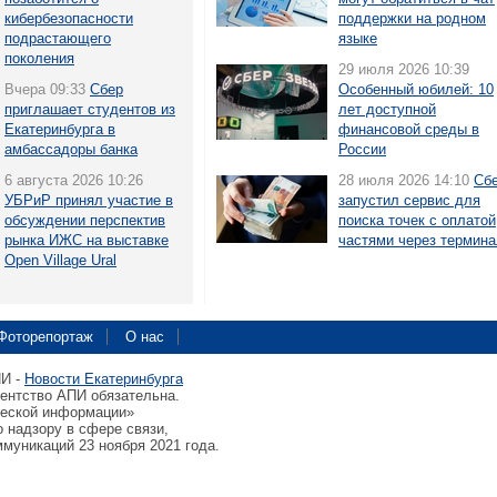
кибербезопасности
поддержки на родном
подрастающего
языке
поколения
29 июля 2026 10:39
Вчера 09:33
Сбер
Особенный юбилей: 10
приглашает студентов из
лет доступной
Екатеринбурга в
финансовой среды в
амбассадоры банка
России
6 августа 2026 10:26
28 июля 2026 14:10
Сб
УБРиР принял участие в
запустил сервис для
обсуждении перспектив
поиска точек с оплатой
рынка ИЖС на выставке
частями через термин
Open Village Ural
Фоторепортаж
О нас
ПИ -
Новости Екатеринбурга
гентство АПИ обязательна.
ческой информации»
 надзору в сфере связи,
муникаций 23 ноября 2021 года.