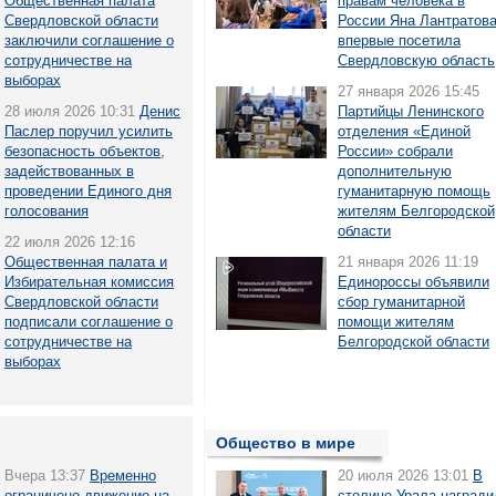
Общественная палата
правам человека в
Свердловской области
России Яна Лантратов
заключили соглашение о
впервые посетила
сотрудничестве на
Свердловскую область
выборах
27 января 2026 15:45
28 июля 2026 10:31
Денис
Партийцы Ленинского
Паслер поручил усилить
отделения «Единой
безопасность объектов,
России» собрали
задействованных в
дополнительную
проведении Единого дня
гуманитарную помощь
голосования
жителям Белгородской
области
22 июля 2026 12:16
Общественная палата и
21 января 2026 11:19
Избирательная комиссия
Единороссы объявили
Свердловской области
сбор гуманитарной
подписали соглашение о
помощи жителям
сотрудничестве на
Белгородской области
выборах
Общество в мире
Вчера 13:37
Временно
20 июля 2026 13:01
В
ограничено движение на
столице Урала награди