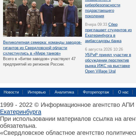
кибербезопасности
подрастающего
поколения
Вчера 09:33
Сбер
приглашает студентов из
Екатеринбурга в
амбассадоры банка
Великолепная семерка: команды заводов-
гигантов из Свердловской области
6 августа 2026 10:26
схлестнулись в «Мире танков»
УБРиР принял участие в
Всего в «Битве заводов» участвуют 47
обсуждении перспектив
предприятий из регионов России.
рынка ИЖС на выставке
Open Village Ural
Новости
Интервью
Аналитика
Фоторепортаж
О нас
1999 - 2022 © Информационное агентство АПИ
Екатеринбурга
При использовании материалов ссылка на аге
обязательна.
«Свердловское областное агентство политиче