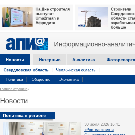
На Дне строителя
Строители
выступят
Свердловск
Uma2rman и
области ста
Афродита
зарабатыва
больше
Информационно-аналитич
Новости
Интервью
Аналитика
Фоторепорт
Свердловская область
Челябинская область
Политика
Общество
Экономика
Главная страница
/
Новости
Политика в регионе
30 июля 2026 16:41
«Ростелеком» и