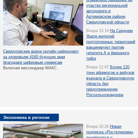
участке региональной
автодороги в
Артемовском районе
Свердловской области
Вчера 13:14
На Среднем
Урале жителей
подтопленных территорий
вакцинируют против
Свердловские врачи онлайн наблюдают
гепатита А и брюшного
за здоровьем 4160 будущих мам
тифа
благодаря цифровым сервисам
Вчера 12:47
Более 120
Включая мессенджер МАКС.
тонн абрикосов и арбузов
въехали в Свердловскую
область без
предупреждение
Россельхознадзора
Экономика в регионе
Вчера 10:26
Новая
подписка «Ростелекома»
позаботится о