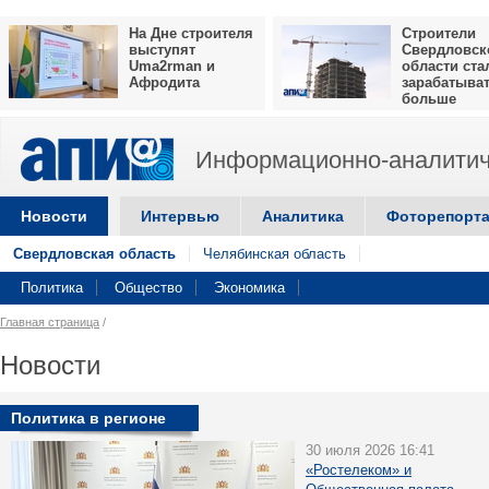
На Дне строителя
Строители
выступят
Свердловск
Uma2rman и
области ста
Афродита
зарабатыва
больше
Информационно-аналитич
Новости
Интервью
Аналитика
Фоторепорт
Свердловская область
Челябинская область
Политика
Общество
Экономика
Главная страница
/
Новости
Политика в регионе
30 июля 2026 16:41
«Ростелеком» и