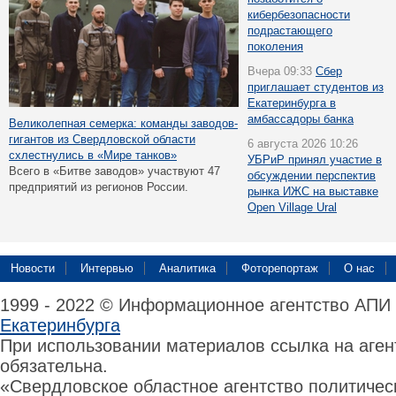
кибербезопасности
подрастающего
поколения
Вчера 09:33
Сбер
приглашает студентов из
Екатеринбурга в
амбассадоры банка
Великолепная семерка: команды заводов-
гигантов из Свердловской области
6 августа 2026 10:26
схлестнулись в «Мире танков»
УБРиР принял участие в
Всего в «Битве заводов» участвуют 47
обсуждении перспектив
предприятий из регионов России.
рынка ИЖС на выставке
Open Village Ural
Новости
Интервью
Аналитика
Фоторепортаж
О нас
1999 - 2022 © Информационное агентство АПИ
Екатеринбурга
При использовании материалов ссылка на аге
обязательна.
«Свердловское областное агентство политиче