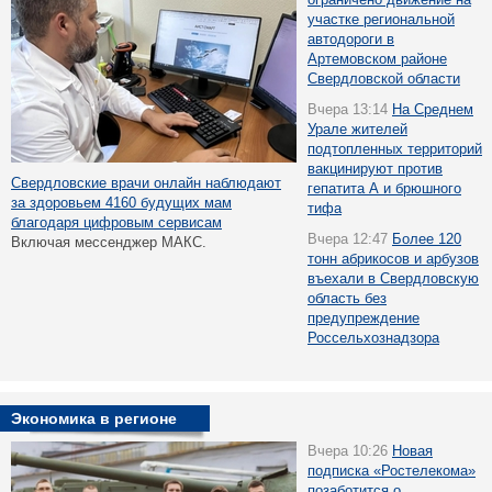
участке региональной
автодороги в
Артемовском районе
Свердловской области
Вчера 13:14
На Среднем
Урале жителей
подтопленных территорий
вакцинируют против
Свердловские врачи онлайн наблюдают
гепатита А и брюшного
за здоровьем 4160 будущих мам
тифа
благодаря цифровым сервисам
Вчера 12:47
Более 120
Включая мессенджер МАКС.
тонн абрикосов и арбузов
въехали в Свердловскую
область без
предупреждение
Россельхознадзора
Экономика в регионе
Вчера 10:26
Новая
подписка «Ростелекома»
позаботится о