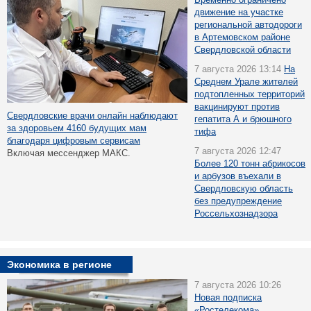
движение на участке
региональной автодороги
в Артемовском районе
Свердловской области
7 августа 2026 13:14
На
Среднем Урале жителей
подтопленных территорий
вакцинируют против
Свердловские врачи онлайн наблюдают
гепатита А и брюшного
за здоровьем 4160 будущих мам
тифа
благодаря цифровым сервисам
7 августа 2026 12:47
Включая мессенджер МАКС.
Более 120 тонн абрикосов
и арбузов въехали в
Свердловскую область
без предупреждение
Россельхознадзора
Экономика в регионе
7 августа 2026 10:26
Новая подписка
«Ростелекома»