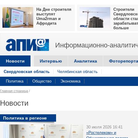
На Дне строителя
Строители
выступят
Свердловск
Uma2rman и
области ста
Афродита
зарабатыва
больше
Информационно-аналитич
Новости
Интервью
Аналитика
Фоторепорт
Свердловская область
Челябинская область
Политика
Общество
Экономика
Главная страница
/
Новости
Политика в регионе
30 июля 2026 16:41
«Ростелеком» и