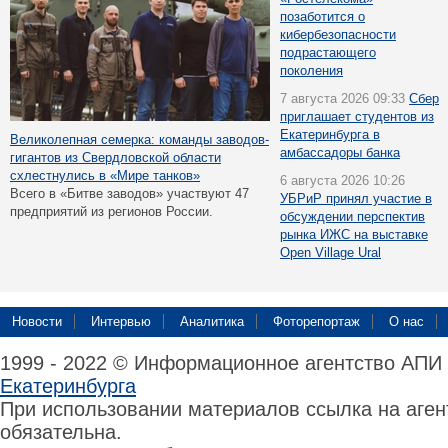
позаботится о
кибербезопасности
подрастающего
поколения
7 августа 2026 09:33
Сбер
приглашает студентов из
Екатеринбурга в
Великолепная семерка: команды заводов-
амбассадоры банка
гигантов из Свердловской области
схлестнулись в «Мире танков»
6 августа 2026 10:26
Всего в «Битве заводов» участвуют 47
УБРиР принял участие в
предприятий из регионов России.
обсуждении перспектив
рынка ИЖС на выставке
Open Village Ural
Новости
Интервью
Аналитика
Фоторепортаж
О нас
1999 - 2022 © Информационное агентство АПИ
Екатеринбурга
При использовании материалов ссылка на аге
обязательна.