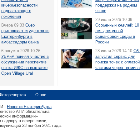
кибербезопасности
поддержки на родном
подрастающего
языке
поколения
29 июля 2026 10:39
Вчера 09:33
Сбер
Особенный юбилей: 10
приглашает студентов из
лет доступной
Екатеринбурга в
финансовой среды в
амбассадоры банка
России
6 августа 2026 10:26
28 июля 2026 14:10
Сб
УБРиР принял участие в
запустил сервис для
обсуждении перспектив
поиска точек с оплатой
рынка ИЖС на выставке
частями через термин
Open Village Ural
Фоторепортаж
О нас
ПИ -
Новости Екатеринбурга
гентство АПИ обязательна.
ческой информации»
 надзору в сфере связи,
муникаций 23 ноября 2021 года.