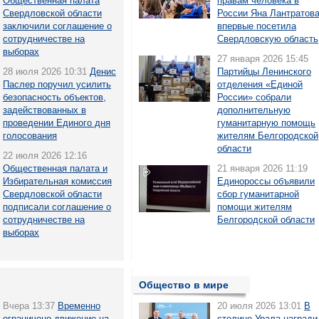
Общественная палата
правам человека в
Свердловской области
России Яна Лантратов
заключили соглашение о
впервые посетила
сотрудничестве на
Свердловскую область
выборах
27 января 2026 15:45
28 июля 2026 10:31
Денис
Партийцы Ленинского
Паслер поручил усилить
отделения «Единой
безопасность объектов,
России» собрали
задействованных в
дополнительную
проведении Единого дня
гуманитарную помощь
голосования
жителям Белгородской
области
22 июля 2026 12:16
Общественная палата и
21 января 2026 11:19
Избирательная комиссия
Единороссы объявили
Свердловской области
сбор гуманитарной
подписали соглашение о
помощи жителям
сотрудничестве на
Белгородской области
выборах
Общество в мире
Вчера 13:37
Временно
20 июля 2026 13:01
В
ограничено движение на
столице Урала награди