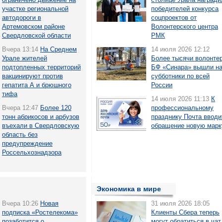
участке региональной
победителей конкурса
автодороги в
соцпроектов от
Артемовском районе
Волонтерского центра
Свердловской области
РМК
Вчера 13:14
На Среднем
14 июля 2026 12:12
Урале жителей
Более тысячи волонте
подтопленных территорий
БФ «Синара» вышли н
вакцинируют против
субботники по всей
гепатита А и брюшного
России
тифа
14 июля 2026 11:13
К
Вчера 12:47
Более 120
профессиональному
тонн абрикосов и арбузов
празднику Почта вводи
въехали в Свердловскую
обращение новую марк
область без
предупреждение
Россельхознадзора
Экономика в мире
Вчера 10:26
Новая
31 июля 2026 18:05
подписка «Ростелекома»
Клиенты Сбера теперь
позаботится о
могут обратиться в чат