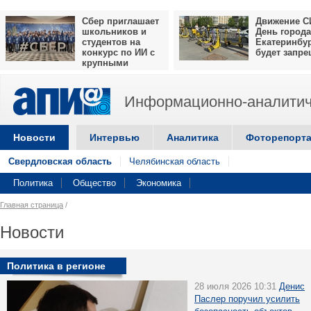
Сбер приглашает
Движение С
школьников и
День города
студентов на
Екатеринбу
конкурс по ИИ с
будет запр
крупными
призами
Информационно-аналитич
Новости
Интервью
Аналитика
Фоторепорт
Свердловская область
Челябинская область
Политика
Общество
Экономика
Главная страница
/
Новости
Политика в регионе
28 июля 2026 10:31
Денис
Паслер поручил усилить