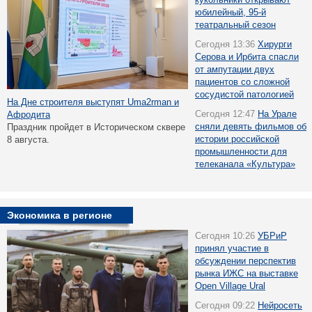
юбилейный, 95-й
театральный сезон
Сегодня 13:36
Хирурги
Серова и Ирбита спасли
от ампутации двух
пациентов со сложной
сосудистой патологией
На Дне строителя выступят Uma2rman и
Сегодня 12:47
На Урале
Афродита
сняли девять фильмов об
Праздник пройдет в Историческом сквере
истории российской
8 августа.
промышленности для
телеканала «Культура»
Экономика в регионе
Сегодня 10:26
УБРиР
принял участие в
обсуждении перспектив
рынка ИЖС на выставке
Open Village Ural
Сегодня 09:22
Нейросеть