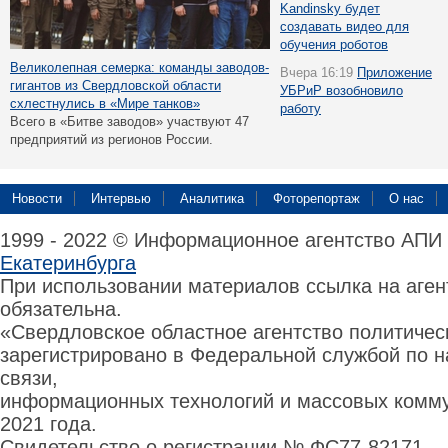
Kandinsky будет
создавать видео для
обучения роботов
Великолепная семерка: команды заводов-
Вчера 16:19
Приложение
гигантов из Свердловской области
УБРиР возобновило
схлестнулись в «Мире танков»
работу
Всего в «Битве заводов» участвуют 47
предприятий из регионов России.
Новости
Интервью
Аналитика
Фоторепортаж
О нас
1999 - 2022 © Информационное агентство АПИ
Екатеринбурга
При использовании материалов ссылка на аге
обязательна.
«Свердловское областное агентство политиче
зарегистрировано в Федеральной службой по н
связи,
информационных технологий и массовых комму
2021 года.
Свидетельство о регистрации № ФС77-82171