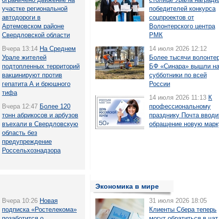
участке региональной
победителей конкурса
автодороги в
соцпроектов от
Артемовском районе
Волонтерского центра
Свердловской области
РМК
Вчера 13:14
На Среднем
14 июля 2026 12:12
Урале жителей
Более тысячи волонте
подтопленных территорий
БФ «Синара» вышли н
вакцинируют против
субботники по всей
гепатита А и брюшного
России
тифа
14 июля 2026 11:13
К
Вчера 12:47
Более 120
профессиональному
тонн абрикосов и арбузов
празднику Почта вводи
въехали в Свердловскую
обращение новую марк
область без
предупреждение
Россельхознадзора
Экономика в мире
Вчера 10:26
Новая
31 июля 2026 18:05
подписка «Ростелекома»
Клиенты Сбера теперь
позаботится о
могут обратиться в чат