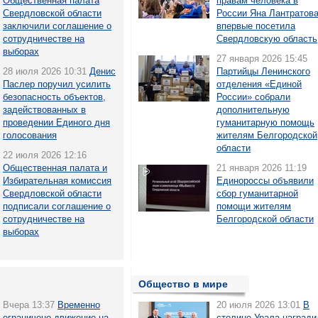
Общественная палата
правам человека в
Свердловской области
России Яна Лантратов
заключили соглашение о
впервые посетила
сотрудничестве на
Свердловскую область
выборах
27 января 2026 15:45
28 июля 2026 10:31
Денис
Партийцы Ленинского
Паслер поручил усилить
отделения «Единой
безопасность объектов,
России» собрали
задействованных в
дополнительную
проведении Единого дня
гуманитарную помощь
голосования
жителям Белгородской
области
22 июля 2026 12:16
Общественная палата и
21 января 2026 11:19
Избирательная комиссия
Единороссы объявили
Свердловской области
сбор гуманитарной
подписали соглашение о
помощи жителям
сотрудничестве на
Белгородской области
выборах
Общество в мире
Вчера 13:37
Временно
20 июля 2026 13:01
В
ограничено движение на
столице Урала награди