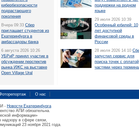
кибербезопасности
поддержки на родном
подрастающего
языке
поколения
29 июля 2026 10:39
Вчера 09:33
Сбер
Особенный юбилей: 10
приглашает студентов из
лет доступной
Екатеринбурга в
финансовой среды в
амбассадоры банка
России
6 августа 2026 10:26
28 июля 2026 14:10
Сб
УБРиР принял участие в
запустил сервис для
обсуждении перспектив
поиска точек с оплатой
рынка ИЖС на выставке
частями через термин
Open Village Ural
Фоторепортаж
О нас
ПИ -
Новости Екатеринбурга
гентство АПИ обязательна.
ческой информации»
 надзору в сфере связи,
муникаций 23 ноября 2021 года.