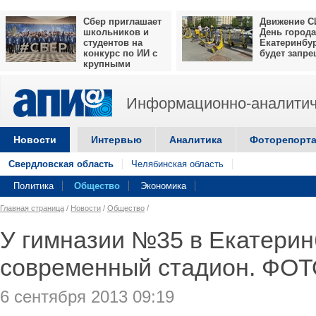
Сбер приглашает
Движение С
школьников и
День города
студентов на
Екатеринбу
конкурс по ИИ с
будет запр
крупными
призами
Информационно-аналитич
Новости
Интервью
Аналитика
Фоторепорт
Свердловская область
Челябинская область
Политика
Общество
Экономика
Главная страница
/
Новости
/
Общество
/
У гимназии №35 в Екатерин
современный стадион. ФО
6 сентября 2013 09:19