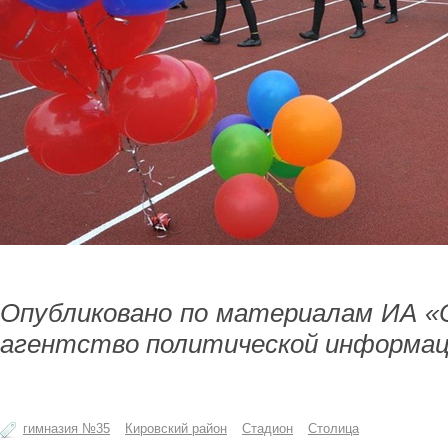
Опубликовано по материалам ИА «
агентство политической информац
гимназия №35
Кировский район
Стадион
Столица