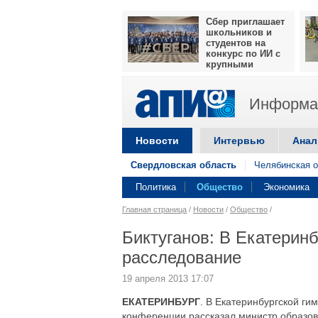
Сбер приглашает
школьников и
студентов на
конкурс по ИИ с
крупными
призами
Информац
Новости
Интервью
Анал
Свердловская область
Челябинская о
Политика
Общество
Экономика
Главная страница
/
Новости
/
Общество
/
Биктуганов: В Екатерин
расследование
19 апреля 2013 17:07
ЕКАТЕРИНБУРГ
. В Екатеринбургской ги
конференции рассказал министр образов