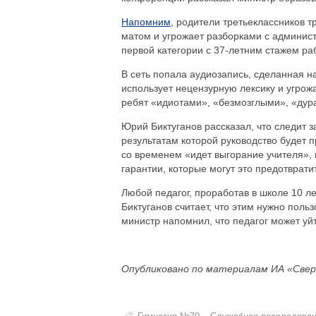
Напомним
, родители третьеклассников т
матом и угрожает разборками с админис
первой категории с 37-летним стажем ра
В сеть попала аудиозапись, сделанная на
использует нецензурную лексику и угрож
ребят «идиотами», «безмозглыми», «дура
Юрий Биктуганов рассказал, что следит з
результатам которой руководство будет
со временем «идет выгорание учителя», 
гарантии, которые могут это предотврати
Любой педагог, проработав в школе 10 ле
Биктуганов считает, что этим нужно поль
министр напомнил, что педагог может уйт
Опубликовано по материалам ИА «Свер