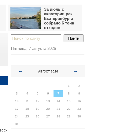
За июль с
акватории рек
Екатеринбурга
собрано 6 тонн
отходов
Пятница, 7 августа 2026
АВГУСТ 2026
ПН
ВТ
СР
ЧТ
ПТ
СБ
ВС
1
2
3
4
5
6
7
8
9
10
11
12
13
14
15
16
17
18
19
20
21
22
23
24
25
26
27
28
29
30
31
есс-