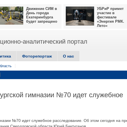
Движение СИМ в
УБРиР примет
День города
участие в
Екатеринбурга
фестивале
будет запрещено
«Энергия РМК.
Лето»
ионно-аналитический портал
итика
Фоторепортаж
О нас
бласть
бургской гимназии №70 идет служебное
мназии №70 идет служебное расследование. Об этом сегодня на пр
ания Свердловской области Юрий Биктуганов.