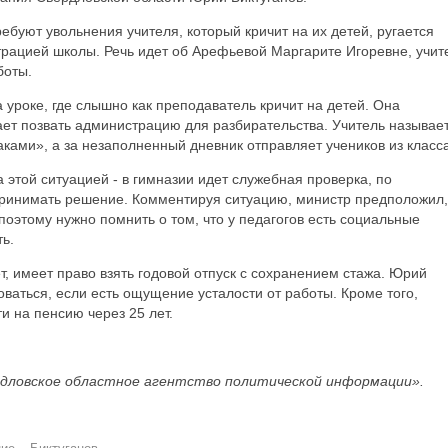
ребуют увольнения учителя, который кричит на их детей, ругается
трацией школы. Речь идет об Арефьевой Маргарите Игоревне, учит
боты.
 уроке, где слышно как преподаватель кричит на детей. Она
ает позвать администрацию для разбирательства. Учитель называе
ками», а за незаполненный дневник отправляет учеников из класса
а этой ситуацией - в гимназии идет служебная проверка, по
 принимать решение. Комментируя ситуацию, министр предположил,
поэтому нужно помнить о том, что у педагогов есть социальные
ть.
т, имеет право взять годовой отпуск с сохранением стажа. Юрий
зоваться, если есть ощущение усталости от работы. Кроме того,
и на пенсию через 25 лет.
дловское областное агентство политической информации».