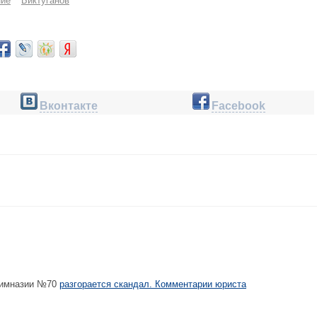
ние
Биктуганов
Вконтакте
Facebook
гимназии №70
разгорается скандал. Комментарии юриста