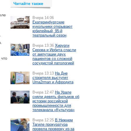
Читайте также
еле
Вчера 14:06
Екатеринбургские
кукольники открывают
юбилейный, 95-й
театральный сезон
т
.
Вчера 13:36
Хирурги
Серова и Ирбита спасли
от ампутации двух
 что
пациентов со сложной
сосудистой патологией
Вчера 13:13
На Дне
строителя выступят
Uma2rman и Афродита
Вчера 12:47
На Урале
сняли девять фильмов об
истории российской
промышленности для
телеканала «Культура»
Вчера 12:25
В Нижнем
Тагиле прокуратура
провела проверку из-за