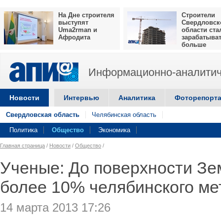
На Дне строителя
Строители
выступят
Свердловск
Uma2rman и
области ста
Афродита
зарабатыва
больше
Информационно-аналитич
Новости
Интервью
Аналитика
Фоторепорт
Свердловская область
Челябинская область
Политика
Общество
Экономика
Главная страница
/
Новости
/
Общество
/
Ученые: До поверхности Зе
более 10% челябинского ме
14 марта 2013 17:26