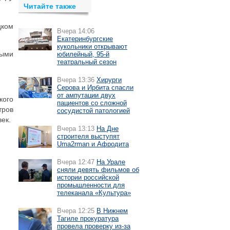
Читайте также
цком
Вчера 14:06
Екатеринбургские
кукольники открывают
ными
юбилейный, 95-й
театральный сезон
Вчера 13:36
Хирурги
Серова и Ирбита спасли
от ампутации двух
кого
пациентов со сложной
тров
сосудистой патологией
ек.
Вчера 13:13
На Дне
строителя выступят
Uma2rman и Афродита
Вчера 12:47
На Урале
сняли девять фильмов об
истории российской
промышленности для
телеканала «Культура»
Вчера 12:25
В Нижнем
Тагиле прокуратура
провела проверку из-за