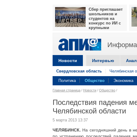
Сбер приглашает
школьников и
студентов на
конкурс по ИИ с
крупными
призами
Информац
Новости
Интервью
Анал
Свердловская область
Челябинская о
Политика
Общество
Экономика
Главная страница
/
Новости
/
Общество
/
Последствия падения ме
Челябинской области
5 марта 2013 13:37
ЧЕЛЯБИНСК.
На сегодняшний день в не
по устранению последствий падения м