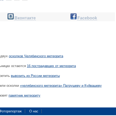
Вконтакте
Facebook
 двух
осколков Челябинского метеорита
ьницах остаются
16 пострадавших от метеорита
претить
вывозить из России метеориты
или осколки
«челябинского метеорита» Патрушеву и Куйвашеву
новят
памятник метеориту
Фоторепортаж
О нас