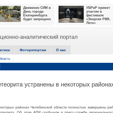
Движение СИМ в
УБРиР примет
День города
участие в
Екатеринбурга
фестивале
будет запрещено
«Энергия РМК.
Лето»
ионно-аналитический портал
итика
Фоторепортаж
О нас
бласть
теорита устранены в некоторых района
которых районах Челябинской области полностью завершены ра
етеорита. Об этом АПИ сообщили в пресс-службе региональног