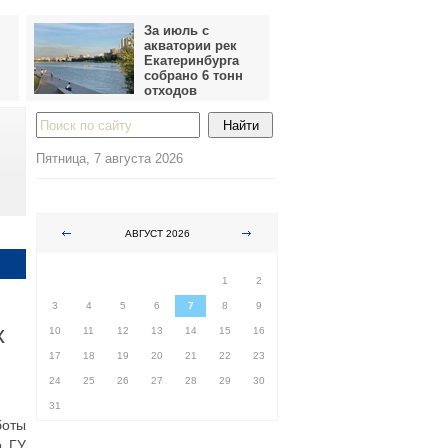
За июль с
акватории рек
Екатеринбурга
собрано 6 тонн
отходов
Пятница, 7 августа 2026
АВГУСТ 2026
ПН
ВТ
СР
ЧТ
ПТ
СБ
ВС
1
2
3
4
5
6
7
8
9
х
10
11
12
13
14
15
16
17
18
19
20
21
22
23
24
25
26
27
28
29
30
31
боты
о ГУ